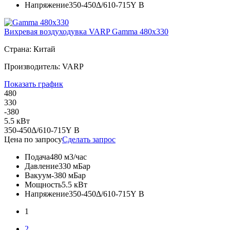
Напряжение
350-450Δ/610-715Y В
Вихревая воздуходувка VARP Gamma 480x330
Страна: Китай
Производитель: VARP
Показать график
480
330
-380
5.5 кВт
350-450Δ/610-715Y В
Цена по запросу
Сделать запрос
Подача
480 м3/час
Давление
330 мБар
Вакуум
-380 мБар
Мощность
5.5 кВт
Напряжение
350-450Δ/610-715Y В
1
2