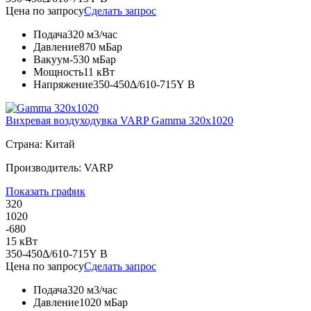
Цена по запросу
Сделать запрос
Подача
320 м3/час
Давление
870 мБар
Вакуум
-530 мБар
Мощность
11 кВт
Напряжение
350-450Δ/610-715Y В
Вихревая воздуходувка VARP Gamma 320x1020
Страна: Китай
Производитель: VARP
Показать график
320
1020
-680
15 кВт
350-450Δ/610-715Y В
Цена по запросу
Сделать запрос
Подача
320 м3/час
Давление
1020 мБар