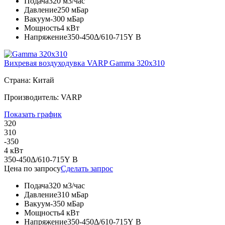
Подача
320 м3/час
Давление
250 мБар
Вакуум
-300 мБар
Мощность
4 кВт
Напряжение
350-450Δ/610-715Y В
Вихревая воздуходувка VARP Gamma 320x310
Страна: Китай
Производитель: VARP
Показать график
320
310
-350
4 кВт
350-450Δ/610-715Y В
Цена по запросу
Сделать запрос
Подача
320 м3/час
Давление
310 мБар
Вакуум
-350 мБар
Мощность
4 кВт
Напряжение
350-450Δ/610-715Y В