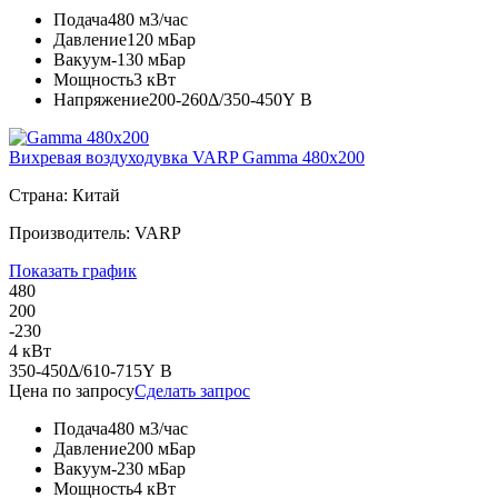
Подача
480 м3/час
Давление
120 мБар
Вакуум
-130 мБар
Мощность
3 кВт
Напряжение
200-260Δ/350-450Y В
Вихревая воздуходувка VARP Gamma 480x200
Страна: Китай
Производитель: VARP
Показать график
480
200
-230
4 кВт
350-450Δ/610-715Y В
Цена по запросу
Сделать запрос
Подача
480 м3/час
Давление
200 мБар
Вакуум
-230 мБар
Мощность
4 кВт