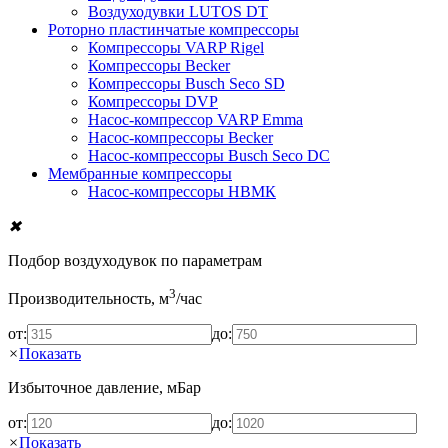
Воздуходувки LUTOS DT
Роторно пластинчатые компрессоры
Компрессоры VARP Rigel
Компрессоры Becker
Компрессоры Busch Seco SD
Компрессоры DVP
Насос-компрессор VARP Emma
Насос-компрессоры Becker
Насос-компрессоры Busch Seco DC
Мембранные компрессоры
Насос-компрессоры НВМК
✖
Подбор воздуходувок по параметрам
3
Производительность, м
/час
от:
до:
×
Показать
Избыточное давление, мБар
от:
до:
×
Показать