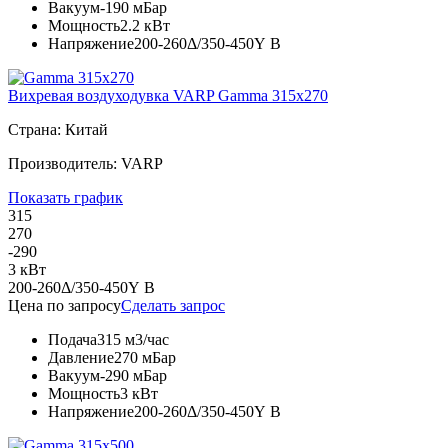
Вакуум
-190 мБар
Мощность
2.2 кВт
Напряжение
200-260Δ/350-450Y В
Вихревая воздуходувка VARP Gamma 315x270
Страна: Китай
Производитель: VARP
Показать график
315
270
-290
3 кВт
200-260Δ/350-450Y В
Цена по запросу
Сделать запрос
Подача
315 м3/час
Давление
270 мБар
Вакуум
-290 мБар
Мощность
3 кВт
Напряжение
200-260Δ/350-450Y В