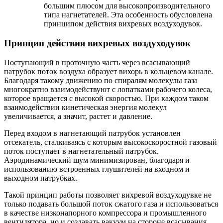
большим плюсом для высокопроизводительного
типа нагнетателей. Эта особенность обусловлена
принципом действия вихревых воздуходувок.
Принцип действия вихревых воздуходувок
Поступающий в проточную часть через всасывающий
патрубок поток воздуха образует вихорь в кольцевом канале.
Благодаря такому движению по спиралям молекулы газа
многократно взаимодействуют с лопатками рабочего колеса,
которое вращается с высокой скоростью. При каждом таком
взаимодействии кинетическая энергия молекул
увеличивается, а значит, растет и давление.
Перед входом в нагнетающий патрубок установлен
отсекатель, сталкиваясь с которым высокоскоростной газовый
поток поступает в нагнетательный патрубок.
Аэродинамический шум минимизирован, благодаря и
использованию встроенных глушителей на входном и
выходном патрубках.
Такой принцип работы позволяет вихревой воздуходувке не
только подавать большой поток сжатого газа и использоваться
в качестве низконапорного компрессора и промышленного
вентилятора, но и создавать вакуум на стороне всасывания.