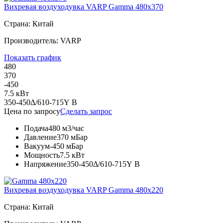
Вихревая воздуходувка VARP Gamma 480x370
Страна: Китай
Производитель: VARP
Показать график
480
370
-450
7.5 кВт
350-450Δ/610-715Y В
Цена по запросу
Сделать запрос
Подача
480 м3/час
Давление
370 мБар
Вакуум
-450 мБар
Мощность
7.5 кВт
Напряжение
350-450Δ/610-715Y В
Вихревая воздуходувка VARP Gamma 480x220
Страна: Китай