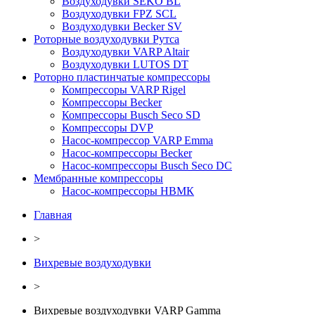
Воздуходувки SEKO BL
Воздуходувки FPZ SCL
Воздуходувки Becker SV
Роторные воздуходувки Рутса
Воздуходувки VARP Altair
Воздуходувки LUTOS DT
Роторно пластинчатые компрессоры
Компрессоры VARP Rigel
Компрессоры Becker
Компрессоры Busch Seco SD
Компрессоры DVP
Насос-компрессор VARP Emma
Насос-компрессоры Becker
Насос-компрессоры Busch Seco DC
Мембранные компрессоры
Насос-компрессоры НВМК
Главная
>
Вихревые воздуходувки
>
Вихревые воздуходувки VARP Gamma