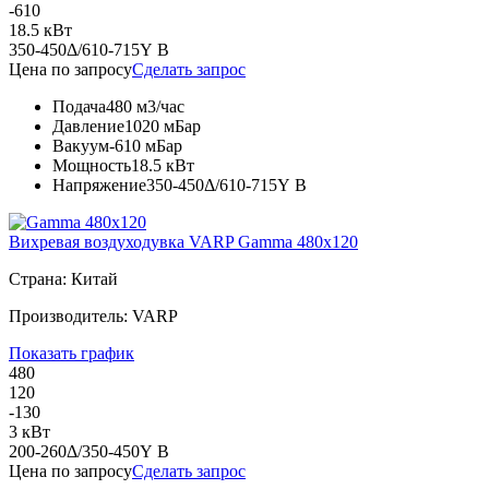
-610
18.5 кВт
350-450Δ/610-715Y В
Цена по запросу
Сделать запрос
Подача
480 м3/час
Давление
1020 мБар
Вакуум
-610 мБар
Мощность
18.5 кВт
Напряжение
350-450Δ/610-715Y В
Вихревая воздуходувка VARP Gamma 480x120
Страна: Китай
Производитель: VARP
Показать график
480
120
-130
3 кВт
200-260Δ/350-450Y В
Цена по запросу
Сделать запрос