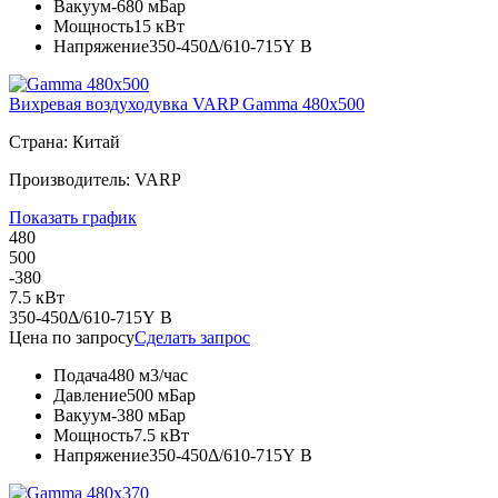
Вакуум
-680 мБар
Мощность
15 кВт
Напряжение
350-450Δ/610-715Y В
Вихревая воздуходувка VARP Gamma 480x500
Страна: Китай
Производитель: VARP
Показать график
480
500
-380
7.5 кВт
350-450Δ/610-715Y В
Цена по запросу
Сделать запрос
Подача
480 м3/час
Давление
500 мБар
Вакуум
-380 мБар
Мощность
7.5 кВт
Напряжение
350-450Δ/610-715Y В