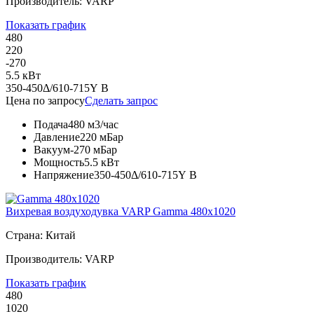
Производитель: VARP
Показать график
480
220
-270
5.5 кВт
350-450Δ/610-715Y В
Цена по запросу
Сделать запрос
Подача
480 м3/час
Давление
220 мБар
Вакуум
-270 мБар
Мощность
5.5 кВт
Напряжение
350-450Δ/610-715Y В
Вихревая воздуходувка VARP Gamma 480x1020
Страна: Китай
Производитель: VARP
Показать график
480
1020