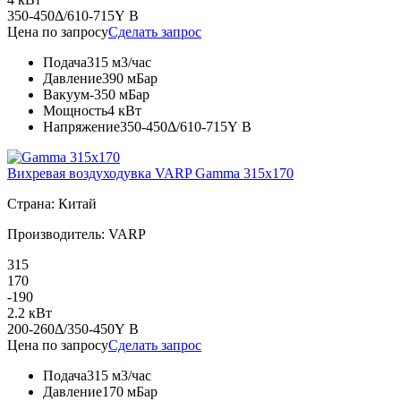
350-450Δ/610-715Y В
Цена по запросу
Сделать запрос
Подача
315 м3/час
Давление
390 мБар
Вакуум
-350 мБар
Мощность
4 кВт
Напряжение
350-450Δ/610-715Y В
Вихревая воздуходувка VARP Gamma 315x170
Страна: Китай
Производитель: VARP
315
170
-190
2.2 кВт
200-260Δ/350-450Y В
Цена по запросу
Сделать запрос
Подача
315 м3/час
Давление
170 мБар