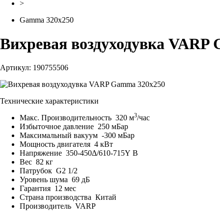
>
Gamma 320x250
Вихревая воздуходувка VARP
Артикул: 190755506
Технические характеристики
3
Макс. Производительность
320 м
/час
Избыточное давление
250 мБар
Максимальный вакуум
-300 мБар
Мощность двигателя
4 кВт
Напряжение
350-450Δ/610-715Y В
Вес
82 кг
Патрубок
G2 1/2
Уровень шума
69 дБ
Гарантия
12 мес
Страна производства
Китай
Производитель
VARP