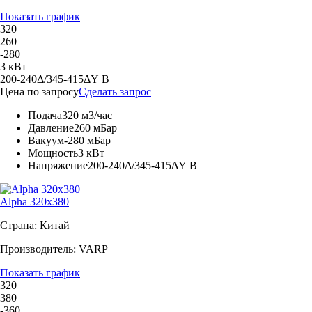
Показать график
320
260
-280
3 кВт
200-240Δ/345-415ΔY В
Цена по запросу
Сделать запрос
Подача
320 м3/час
Давление
260 мБар
Вакуум
-280 мБар
Мощность
3 кВт
Напряжение
200-240Δ/345-415ΔY В
Alpha 320x380
Страна: Китай
Производитель: VARP
Показать график
320
380
-360