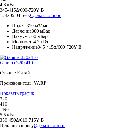
4.3 кВт
345-415Δ/600-720Y В
123305.04 руб.
Сделать запрос
Подача
320 м3/час
Давление
380 мБар
Вакуум
-360 мБар
Мощность
4.3 кВт
Напряжение
345-415Δ/600-720Y В
Gamma 320x410
Страна: Китай
Производитель: VARP
Показать график
320
410
-490
5.5 кВт
350-450Δ/610-715Y В
Цена по запросу
Сделать запрос