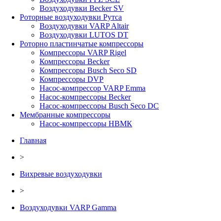
Воздуходувки Becker SV
Роторные воздуходувки Рутса
Воздуходувки VARP Altair
Воздуходувки LUTOS DT
Роторно пластинчатые компрессоры
Компрессоры VARP Rigel
Компрессоры Becker
Компрессоры Busch Seco SD
Компрессоры DVP
Насос-компрессор VARP Emma
Насос-компрессоры Becker
Насос-компрессоры Busch Seco DC
Мембранные компрессоры
Насос-компрессоры НВМК
Главная
>
Вихревые воздуходувки
>
Воздуходувки VARP Gamma