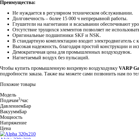
Преимущества:
Не нуждается в регулярном техническом обслуживании.
Долговечность – более 15 000 ч непрерывной работы.
Глушители на нагнетании и всасывании обеспечивают ур
Отсутствие трущихся элементов позволяет не использовать
Оригинальные подшипники SKF и NSK.
В стандартную комплектацию входит электродвигатель с 
Высокая надежность, благодаря простой конструкции и и
Демократичная цена для промышленных воздуходувок.
Нагнетаемый воздух без пульсаций.
Чтобы купить промышленную вихревую воздуходувку
VARP Ga
подробности заказа. Также вы можете сами позвонить нам по т
Похожие товары
Модель
3
Подача
м
/час
Давление
мБар
Вакуум
мБар
Мощность
Напряжение
Цена