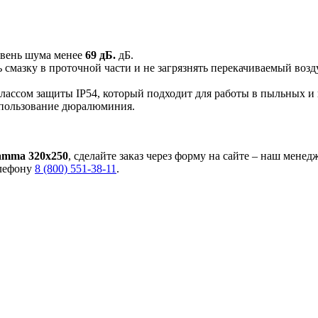
овень шума менее
69 дБ.
дБ.
 смазку в проточной части и не загрязнять перекачиваемый воз
классом защиты IP54, который подходит для работы в пыльных 
спользование дюралюминия.
mma 320x250
, сделайте заказ через форму на сайте – наш мене
елефону
8 (800) 551-38-11
.