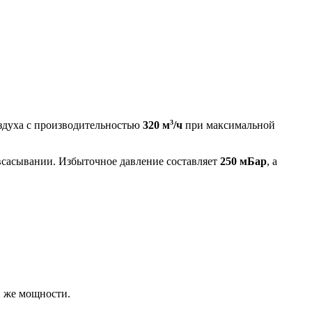
3
здуха с производительностью
320 м
/ч
при максимальной
всасывании. Избыточное давление составляет
250 мБар
, а
й же мощности.