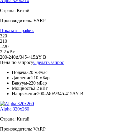
Alpha 320x210
Страна: Китай
Производитель: VARP
Показать график
320
210
-220
2.2 кВт
200-240Δ/345-415ΔY В
Цена по запросу
Сделать запрос
Подача
320 м3/час
Давление
210 мБар
Вакуум
-220 мБар
Мощность
2.2 кВт
Напряжение
200-240Δ/345-415ΔY В
Alpha 320x260
Страна: Китай
Производитель: VARP