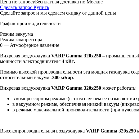
Цена по запросу
Бесплатная доставка по Москве
Сделать запрос
Купить
Сделайте запрос и мы сделаем скидку от данной цены
График производительности
Режим вакуума
Режим компрессора
0 — Атмосферное давление
Вихревая воздуходувка
VARP Gamma 320x250
– промышленный 
мощности электродвигателя
4 кВт.
Помимо высокой производительности эта мощная газодувка созд
относительный вакуум
-300 мБар
.
Вихревая воздуходувка
VARP Gamma 320x250
может работать:
в компрессорном режиме (в этом случаем ее называют вих
в вакуумном режиме, обеспечивая низкий вакуум (вихрево
в режиме максимальной производительности (при нулевом
Высокопроизводительная воздуходувка
VARP Gamma 320x250
м