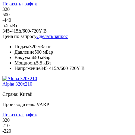
Показать график
320
500
-440
5.5 кВт
345-415Δ/600-720Y В
Цена по запросу
Сделать запрос
Подача
320 м3/час
Давление
500 мБар
Вакуум
-440 мБар
Мощность
5.5 кВт
Напряжение
345-415Δ/600-720Y В
Alpha 320x210
Страна: Китай
Производитель: VARP
Показать график
320
210
-220