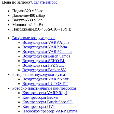
Цена по запросу
Сделать запрос
Подача
320 м3/час
Давление
480 мБар
Вакуум
-530 мБар
Мощность
5.5 кВт
Напряжение
350-450Δ/610-715Y В
Вихревые воздуходувки
Воздуходувки VARP Alpha
Воздуходувки VARP Beta
Воздуходувки VARP Gamma
Воздуходувки Busch Samos
Воздуходувки SEKO BL
Воздуходувки FPZ SCL
Воздуходувки Becker SV
Роторные воздуходувки Рутса
Воздуходувки VARP Altair
Воздуходувки LUTOS DT
Роторно пластинчатые компрессоры
Компрессоры VARP Rigel
Компрессоры Becker
Компрессоры Busch Seco SD
Компрессоры DVP
Насос-компрессор VARP Emma