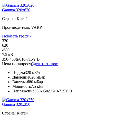
Gamma 320x620
Страна: Китай
Производитель: VARP
Показать график
320
620
-680
7.5 кВт
350-450Δ/610-715Y В
Цена по запросу
Сделать запрос
Подача
320 м3/час
Давление
620 мБар
Вакуум
-680 мБар
Мощность
7.5 кВт
Напряжение
350-450Δ/610-715Y В
Gamma 320x250
Страна: Китай