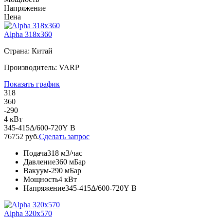
Напряжение
Цена
Alpha 318x360
Страна: Китай
Производитель: VARP
Показать график
318
360
-290
4 кВт
345-415Δ/600-720Y В
76752 руб.
Сделать запрос
Подача
318 м3/час
Давление
360 мБар
Вакуум
-290 мБар
Мощность
4 кВт
Напряжение
345-415Δ/600-720Y В
Alpha 320x570