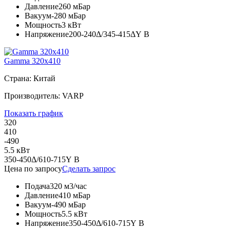
Давление
260 мБар
Вакуум
-280 мБар
Мощность
3 кВт
Напряжение
200-240Δ/345-415ΔY В
Gamma 320x410
Страна: Китай
Производитель: VARP
Показать график
320
410
-490
5.5 кВт
350-450Δ/610-715Y В
Цена по запросу
Сделать запрос
Подача
320 м3/час
Давление
410 мБар
Вакуум
-490 мБар
Мощность
5.5 кВт
Напряжение
350-450Δ/610-715Y В