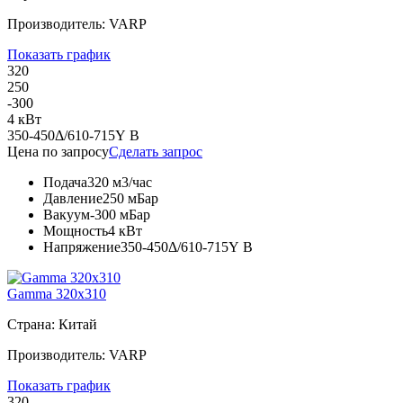
Производитель: VARP
Показать график
320
250
-300
4 кВт
350-450Δ/610-715Y В
Цена по запросу
Сделать запрос
Подача
320 м3/час
Давление
250 мБар
Вакуум
-300 мБар
Мощность
4 кВт
Напряжение
350-450Δ/610-715Y В
Gamma 320x310
Страна: Китай
Производитель: VARP
Показать график
320