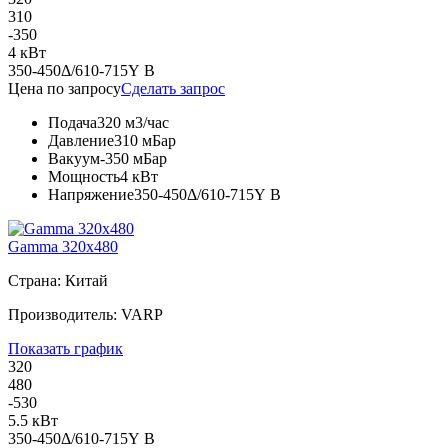
310
-350
4 кВт
350-450Δ/610-715Y В
Цена по запросу
Сделать запрос
Подача
320 м3/час
Давление
310 мБар
Вакуум
-350 мБар
Мощность
4 кВт
Напряжение
350-450Δ/610-715Y В
Gamma 320x480
Страна: Китай
Производитель: VARP
Показать график
320
480
-530
5.5 кВт
350-450Δ/610-715Y В