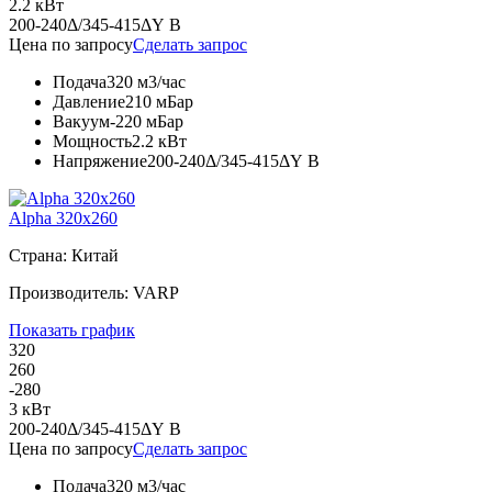
2.2 кВт
200-240Δ/345-415ΔY В
Цена по запросу
Сделать запрос
Подача
320 м3/час
Давление
210 мБар
Вакуум
-220 мБар
Мощность
2.2 кВт
Напряжение
200-240Δ/345-415ΔY В
Alpha 320x260
Страна: Китай
Производитель: VARP
Показать график
320
260
-280
3 кВт
200-240Δ/345-415ΔY В
Цена по запросу
Сделать запрос
Подача
320 м3/час