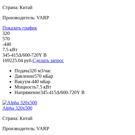
Страна: Китай
Производитель: VARP
Показать график
320
570
-440
7.5 кВт
345-415Δ/600-720Y В
169225.04 руб.
Сделать запрос
Подача
320 м3/час
Давление
570 мБар
Вакуум
-440 мБар
Мощность
7.5 кВт
Напряжение
345-415Δ/600-720Y В
Alpha 320x500
Страна: Китай
Производитель: VARP