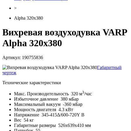
>
Alpha 320x380
Вихревая воздуходувка VARP
Alpha 320x380
Артикул: 190755836
Габаритный
чертеж
Технические характеристики
3
Макс. Производительность
320 м
/час
Избыточное давление
380 мБар
Максимальный вакуум
-360 мБар
Мощность двигателя
4.3 кВт
Напряжение
345-415Δ/600-720Y В
Вес
54 кг
Габаритные размеры
526x639x410 мм
Патрубок
55