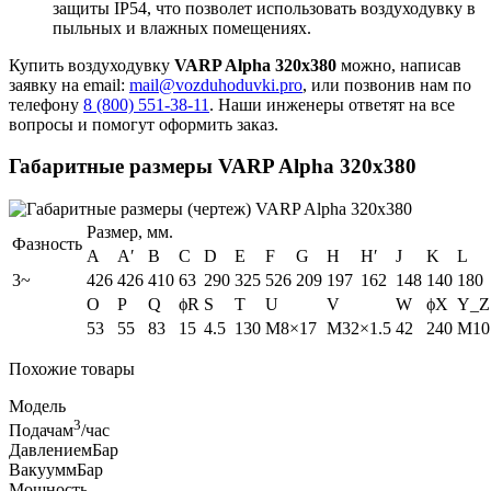
защиты IP54, что позволет использовать воздуходувку в
пыльных и влажных помещениях.
Купить воздуходувку
VARP Alpha 320x380
можно, написав
заявку на email:
mail@vozduhoduvki.pro
, или позвонив нам по
телефону
8 (800) 551-38-11
. Наши инженеры ответят на все
вопросы и помогут оформить заказ.
Габаритные размеры VARP Alpha 320x380
Размер, мм.
Фазность
A
A′
B
C
D
E
F
G
H
H′
J
K
L
3~
426
426
410
63
290
325
526
209
197
162
148
140
180
O
P
Q
ϕR
S
T
U
V
W
ϕX
Y_Z
53
55
83
15
4.5
130
M8×17
M32×1.5
42
240
M10
Похожие товары
Модель
3
Подача
м
/час
Давление
мБар
Вакуум
мБар
Мощность