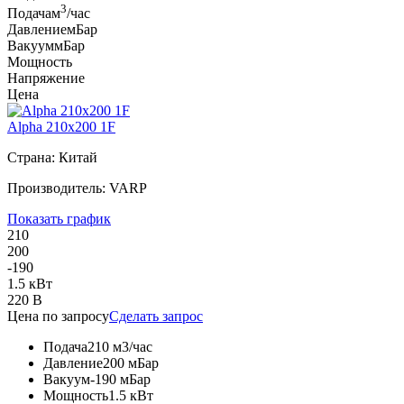
3
Подача
м
/час
Давление
мБар
Вакуум
мБар
Мощность
Напряжение
Цена
Alpha 210x200 1F
Страна: Китай
Производитель: VARP
Показать график
210
200
-190
1.5 кВт
220 В
Цена по запросу
Сделать запрос
Подача
210 м3/час
Давление
200 мБар
Вакуум
-190 мБар
Мощность
1.5 кВт