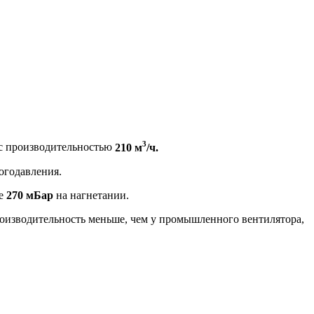
3
 с производительностью
210 м
/ч.
огодавления.
ие
270 мБар
на нагнетании.
роизводительность меньше, чем у промышленного вентилятора,