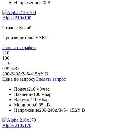
Напряжение
220 В
Alpha 210x100
Страна: Китай
Производитель: VARP
Показать график
210
100
-110
0.85 кВт
200-240Δ/345-415ΔY В
Цена по запросу
Сделать запрос
Подача
210 м3/час
Давление
100 мБар
Вакуум
-110 мБар
Мощность
0.85 кВт
Напряжение
200-240Δ/345-415ΔY В
Alpha 210x170