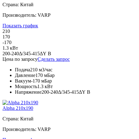
Страна: Китай
Производитель: VARP
Показать график
210
170
-170
1.3 кВт
200-240Δ/345-415ΔY В
Цена по запросу
Сделать запрос
Подача
210 м3/час
Давление
170 мБар
Вакуум
-170 мБар
Мощность
1.3 кВт
Напряжение
200-240Δ/345-415ΔY В
Alpha 210x190
Страна: Китай
Производитель: VARP