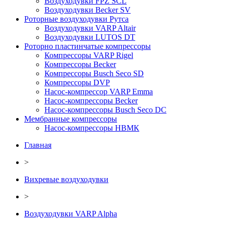
Воздуходувки FPZ SCL
Воздуходувки Becker SV
Роторные воздуходувки Рутса
Воздуходувки VARP Altair
Воздуходувки LUTOS DT
Роторно пластинчатые компрессоры
Компрессоры VARP Rigel
Компрессоры Becker
Компрессоры Busch Seco SD
Компрессоры DVP
Насос-компрессор VARP Emma
Насос-компрессоры Becker
Насос-компрессоры Busch Seco DC
Мембранные компрессоры
Насос-компрессоры НВМК
Главная
>
Вихревые воздуходувки
>
Воздуходувки VARP Alpha