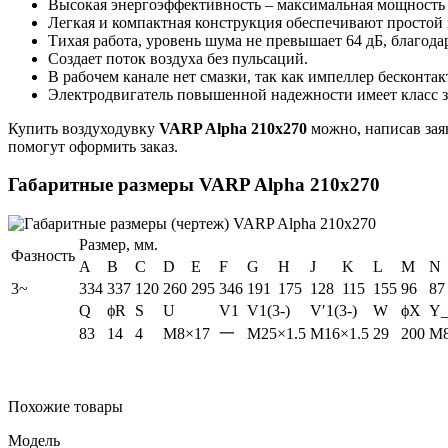
Высокая энергоэффективность – максимальная мощность
Легкая и компактная конструкция обеспечивают простой
Тихая работа, уровень шума не превышает 64 дБ, благод
Создает поток воздуха без пульсаций.
В рабочем канале нет смазки, так как импеллер бесконтак
Электродвигатель повышенной надежности имеет класс з
Купить воздуходувку
VARP Alpha 210x270
можно, написав заяв
помогут оформить заказ.
Габаритные размеры VARP Alpha 210x270
Размер, мм.
Фазность
A
B
C
D
E
F
G
H
J
K
L
M
N
3~
334
337
120
260
295
346
191
175
128
115
155
96
87
Q
ϕR
S
U
V1
V1(3-)
V′1(3-)
W
ϕX
Y
83
14
4
M8×17
一
M25×1.5
M16×1.5
29
200
M8
Похожие товары
Модель