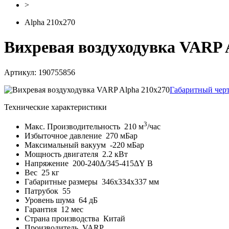
>
Alpha 210x270
Вихревая воздуходувка VARP 
Артикул: 190755856
Габаритный чер
Технические характеристики
3
Макс. Производительность
210 м
/час
Избыточное давление
270 мБар
Максимальный вакуум
-220 мБар
Мощность двигателя
2.2 кВт
Напряжение
200-240Δ/345-415ΔY В
Вес
25 кг
Габаритные размеры
346x334x337 мм
Патрубок
55
Уровень шума
64 дБ
Гарантия
12 мес
Страна производства
Китай
Производитель
VARP