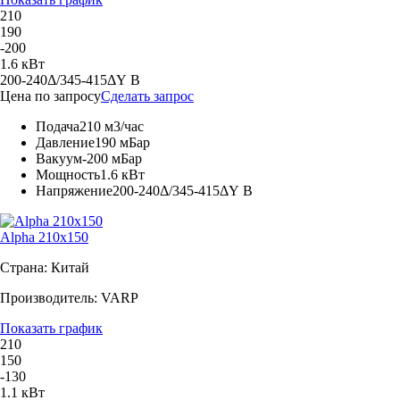
210
190
-200
1.6 кВт
200-240Δ/345-415ΔY В
Цена по запросу
Сделать запрос
Подача
210 м3/час
Давление
190 мБар
Вакуум
-200 мБар
Мощность
1.6 кВт
Напряжение
200-240Δ/345-415ΔY В
Alpha 210x150
Страна: Китай
Производитель: VARP
Показать график
210
150
-130
1.1 кВт