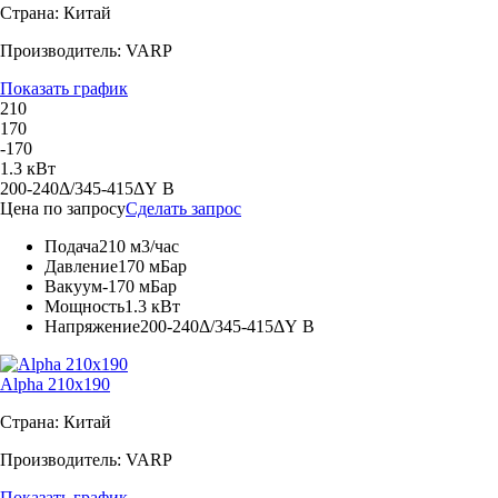
Страна: Китай
Производитель: VARP
Показать график
210
170
-170
1.3 кВт
200-240Δ/345-415ΔY В
Цена по запросу
Сделать запрос
Подача
210 м3/час
Давление
170 мБар
Вакуум
-170 мБар
Мощность
1.3 кВт
Напряжение
200-240Δ/345-415ΔY В
Alpha 210x190
Страна: Китай
Производитель: VARP
Показать график