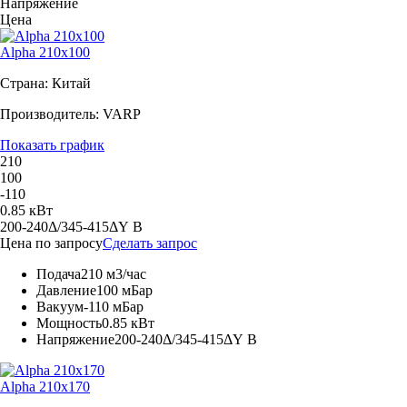
Напряжение
Цена
Alpha 210x100
Страна: Китай
Производитель: VARP
Показать график
210
100
-110
0.85 кВт
200-240Δ/345-415ΔY В
Цена по запросу
Сделать запрос
Подача
210 м3/час
Давление
100 мБар
Вакуум
-110 мБар
Мощность
0.85 кВт
Напряжение
200-240Δ/345-415ΔY В
Alpha 210x170