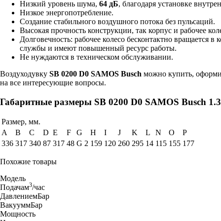
Низкий уровень шума,
64 дБ
, благодаря установке внутре
Низкое энергопотребление.
Создание стабильного воздушного потока без пульсаций.
Высокая прочность конструкции, так корпус и рабочее ко
Долговечность: рабочее колесо бесконтактно вращается 
службы и имеют повышенный ресурс работы.
Не нуждаются в техническом обслуживании.
Воздуходувку
SB 0200 D0 SAMOS Busch
можно купить, оформив
на все интересующие вопросы.
Габаритные размеры SB 0200 D0 SAMOS Busch 1.3
Размер, мм.
A
B
C
D
E
F
G
H
I
J
K
L
N
O
P
336
317
340
87
317
48
G 2
159
120
260
295
14
115
155
177
Похожие товары
Модель
3
Подача
м
/час
Давление
мБар
Вакуум
мБар
Мощность