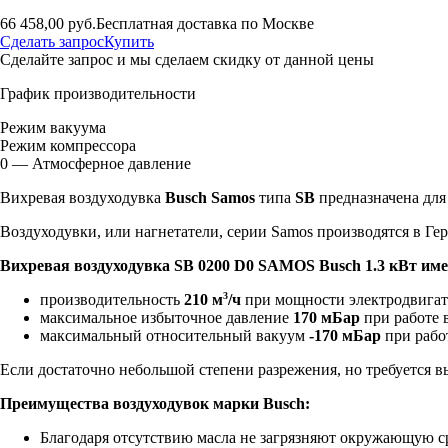
66 458,00 руб.
Бесплатная доставка по Москве
Сделать запрос
Купить
Сделайте запрос и мы сделаем скидку от данной цены
График производительности
Режим вакуума
Режим компрессора
0 — Атмосферное давление
Вихревая воздуходувка
Busch Samos
типа
SB
предназначена для 
Воздуходувки, или нагнетатели, серии Samos производятся в Ге
Вихревая воздуходувка
SB 0200 D0 SAMOS Busch 1.3 кВт
име
3
производительность
210 м
/ч
при мощности электродвигат
максимальное избыточное давление
170 мБар
при работе 
максимальный относительный вакуум
-170 мБар
при рабо
Если достаточно небольшой степени разрежения, но требуется в
Преимущества воздуходувок марки Busch:
Благодаря отсутствию масла не загрязняют окружающую ср