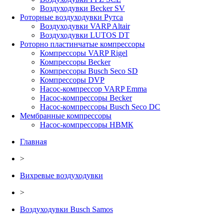
Воздуходувки Becker SV
Роторные воздуходувки Рутса
Воздуходувки VARP Altair
Воздуходувки LUTOS DT
Роторно пластинчатые компрессоры
Компрессоры VARP Rigel
Компрессоры Becker
Компрессоры Busch Seco SD
Компрессоры DVP
Насос-компрессор VARP Emma
Насос-компрессоры Becker
Насос-компрессоры Busch Seco DC
Мембранные компрессоры
Насос-компрессоры НВМК
Главная
>
Вихревые воздуходувки
>
Воздуходувки Busch Samos