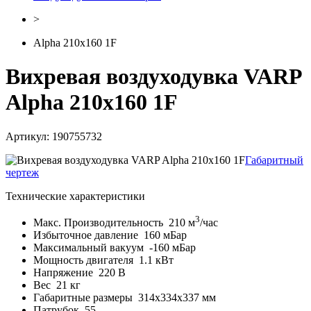
>
Alpha 210x160 1F
Вихревая воздуходувка VARP
Alpha 210x160 1F
Артикул: 190755732
Габаритный
чертеж
Технические характеристики
3
Макс. Производительность
210 м
/час
Избыточное давление
160 мБар
Максимальный вакуум
-160 мБар
Мощность двигателя
1.1 кВт
Напряжение
220 В
Вес
21 кг
Габаритные размеры
314x334x337 мм
Патрубок
55