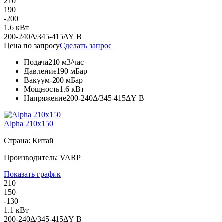
210
190
-200
1.6 кВт
200-240Δ/345-415ΔY В
Цена по запросу
Сделать запрос
Подача
210 м3/час
Давление
190 мБар
Вакуум
-200 мБар
Мощность
1.6 кВт
Напряжение
200-240Δ/345-415ΔY В
Alpha 210x150
Страна: Китай
Производитель: VARP
Показать график
210
150
-130
1.1 кВт
200-240Δ/345-415ΔY В