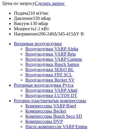
Цена по запросу
Сделать запрос
Подача
210 м3/час
Давление
150 мБар
Вакуум
-130 мБар
Мощность
1.1 кВт
Напряжение
200-240Δ/345-415ΔY В
Вихревые воздуходувки
Воздуходувки VARP Alpha
Воздуходувки VARP Beta
Воздуходувки VARP Gamma
Воздуходувки Busch Samos
Воздуходувки SEKO BL
Воздуходувки FPZ SCL
Воздуходувки Becker SV
Роторные воздуходувки Рутса
Воздуходувки VARP Altair
Воздуходувки LUTOS DT
Роторно пластинчатые компрессоры
Компрессоры VARP Rigel
Компрессоры Becker
Компрессоры Busch Seco SD
Компрессоры DVP
Насос-компрессор VARP Emma