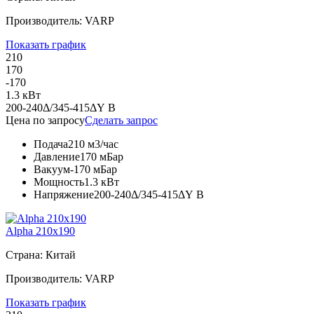
Производитель: VARP
Показать график
210
170
-170
1.3 кВт
200-240Δ/345-415ΔY В
Цена по запросу
Сделать запрос
Подача
210 м3/час
Давление
170 мБар
Вакуум
-170 мБар
Мощность
1.3 кВт
Напряжение
200-240Δ/345-415ΔY В
Alpha 210x190
Страна: Китай
Производитель: VARP
Показать график