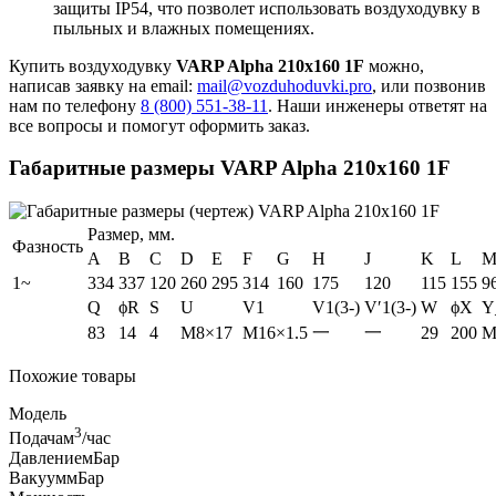
защиты IP54, что позволет использовать воздуходувку в
пыльных и влажных помещениях.
Купить воздуходувку
VARP Alpha 210x160 1F
можно,
написав заявку на email:
mail@vozduhoduvki.pro
, или позвонив
нам по телефону
8 (800) 551-38-11
. Наши инженеры ответят на
все вопросы и помогут оформить заказ.
Габаритные размеры VARP Alpha 210x160 1F
Размер, мм.
Фазность
A
B
C
D
E
F
G
H
J
K
L
1~
334
337
120
260
295
314
160
175
120
115
155
9
Q
ϕR
S
U
V1
V1(3-)
V′1(3-)
W
ϕX
Y
83
14
4
M8×17
M16×1.5
一
一
29
200
M
Похожие товары
Модель
3
Подача
м
/час
Давление
мБар
Вакуум
мБар