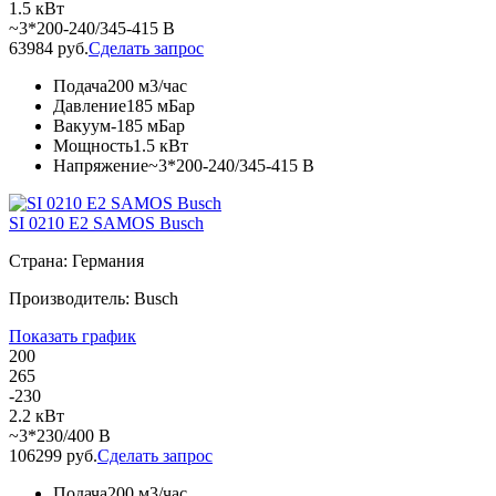
1.5 кВт
~3*200-240/345-415 В
63984 руб.
Сделать запрос
Подача
200 м3/час
Давление
185 мБар
Вакуум
-185 мБар
Мощность
1.5 кВт
Напряжение
~3*200-240/345-415 В
SI 0210 E2 SAMOS Busch
Страна: Германия
Производитель: Busch
Показать график
200
265
-230
2.2 кВт
~3*230/400 В
106299 руб.
Сделать запрос
Подача
200 м3/час