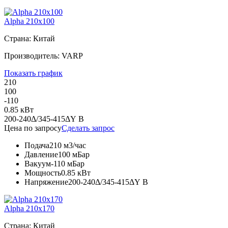
Alpha 210x100
Страна: Китай
Производитель: VARP
Показать график
210
100
-110
0.85 кВт
200-240Δ/345-415ΔY В
Цена по запросу
Сделать запрос
Подача
210 м3/час
Давление
100 мБар
Вакуум
-110 мБар
Мощность
0.85 кВт
Напряжение
200-240Δ/345-415ΔY В
Alpha 210x170
Страна: Китай