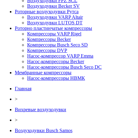
Воздуходувки FPZ SCL
Воздуходувки Becker SV
Роторные воздуходувки Рутса
Воздуходувки VARP Altair
Воздуходувки LUTOS DT
Роторно пластинчатые компрессоры
Компрессоры VARP Rigel
Компрессоры Becker
Компрессоры Busch Seco SD
Компрессоры DVP
Насос-компрессор VARP Emma
Насос-компрессоры Becker
Насос-компрессоры Busch Seco DC
Мембранные компрессоры
Насос-компрессоры НВМК
Главная
>
Вихревые воздуходувки
>
Воздуходувки Busch Samos