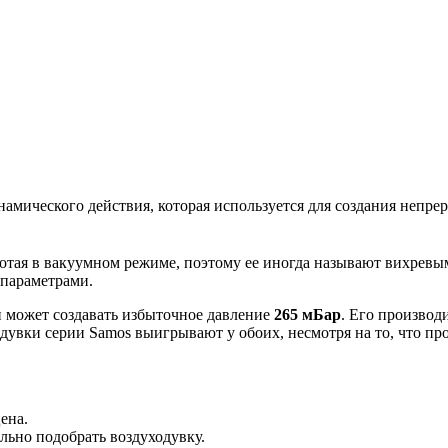
амического действия, которая используется для создания непре
ботая в вакуумном режиме, поэтому ее иногда называют вихрев
 параметрами.
н может создавать избыточное давление
265 мБар
. Его производ
дувки серии Samos выигрывают у обоих, несмотря на то, что про
ена.
ьно подобрать воздуходувку.