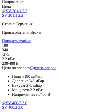
Напряжение
Цена
SV 201/1 2.2
Страна: Германия
Производитель: Becker
Показать график
190
340
-275
2.2 кВт
230/400 В
Цена по запросу
Сделать запрос
Подача
190 м3/час
Давление
340 мБар
Вакуум
-275 мБар
Мощность
2.2 кВт
Напряжение
230/400 В
SV 400/2 3.0