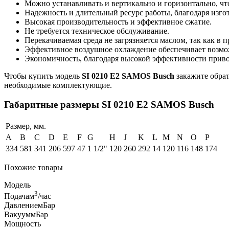
Можно устанавливать и вертикально и горизонтально, чт
Надежность и длительный ресурс работы, благодаря изг
Высокая производительность и эффективное сжатие.
Не требуется техническое обслуживание.
Перекачиваемая среда не загрязняется маслом, так как в 
Эффективное воздушное охлаждение обеспечивает возмож
Экономичность, благодаря высокой эффективности привод
Чтобы купить модель
SI 0210 E2 SAMOS Busch
закажите обрат
необходимые комплектующие.
Габаритные размеры SI 0210 E2 SAMOS Busch
Размер, мм.
A
B
C
D
E
F
G
H
J
K
L
M
N
O
P
334
581
341
206
597
47
1 1/2"
120
260
292
14
120
116
148
174
Похожие товары
Модель
3
Подача
м
/час
Давление
мБар
Вакуум
мБар
Мощность