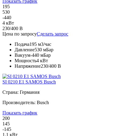
Показать график
195
530
-440
4 кВт
230/400 В
Цена по запросу
Сделать запрос
Подача
195 м3/час
Давление
530 мБар
Вакуум
-440 мБар
Мощность
4 кВт
Напряжение
230/400 В
SI 0210 E1 SAMOS Busch
Страна: Германия
Производитель: Busch
Показать график
200
145
-145
1.1 кВт