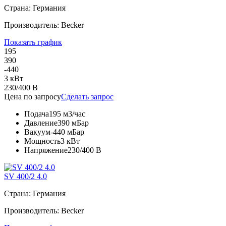
Страна: Германия
Производитель: Becker
Показать график
195
390
-440
3 кВт
230/400 В
Цена по запросу
Сделать запрос
Подача
195 м3/час
Давление
390 мБар
Вакуум
-440 мБар
Мощность
3 кВт
Напряжение
230/400 В
SV 400/2 4.0
Страна: Германия
Производитель: Becker