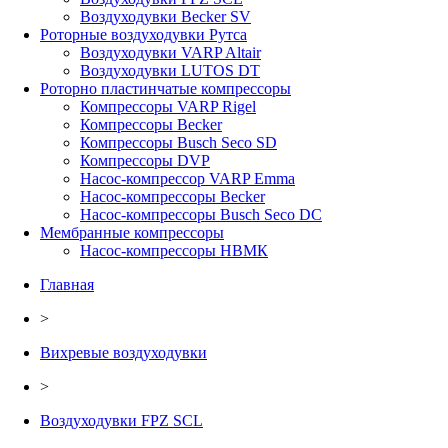
Воздуходувки Becker SV
Роторные воздуходувки Рутса
Воздуходувки VARP Altair
Воздуходувки LUTOS DT
Роторно пластинчатые компрессоры
Компрессоры VARP Rigel
Компрессоры Becker
Компрессоры Busch Seco SD
Компрессоры DVP
Насос-компрессор VARP Emma
Насос-компрессоры Becker
Насос-компрессоры Busch Seco DC
Мембранные компрессоры
Насос-компрессоры НВМК
Главная
>
Вихревые воздуходувки
>
Воздуходувки FPZ SCL