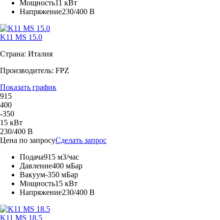
Мощность
11 кВт
Напряжение
230/400 В
K11 MS 15.0
Страна: Италия
Производитель: FPZ
Показать график
915
400
-350
15 кВт
230/400 В
Цена по запросу
Сделать запрос
Подача
915 м3/час
Давление
400 мБар
Вакуум
-350 мБар
Мощность
15 кВт
Напряжение
230/400 В
K11 MS 18.5