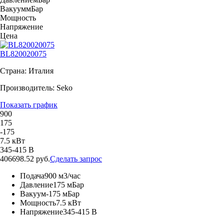
Вакуум
мБар
Мощность
Напряжение
Цена
BL820020075
Страна: Италия
Производитель: Seko
Показать график
900
175
-175
7.5 кВт
345-415 В
406698.52 руб.
Сделать запрос
Подача
900 м3/час
Давление
175 мБар
Вакуум
-175 мБар
Мощность
7.5 кВт
Напряжение
345-415 В