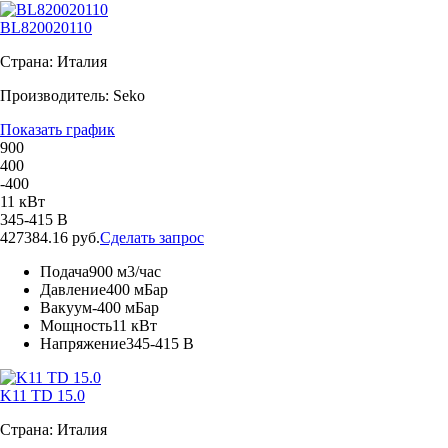
BL820020110
Страна: Италия
Производитель: Seko
Показать график
900
400
-400
11 кВт
345-415 В
427384.16 руб.
Сделать запрос
Подача
900 м3/час
Давление
400 мБар
Вакуум
-400 мБар
Мощность
11 кВт
Напряжение
345-415 В
K11 TD 15.0
Страна: Италия