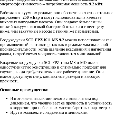
энергоэффективностью – потребляемая мощность
9.2 кВт.
Работая в вакуумном режиме, они обеспечивают относительное
разрежение
-250 мБар
и могут использоваться в качестве
вихревых вакуумных насосов. Они создают безмасляный
низкий вакуум с высокой быстротой откачки и имеет цену
ниже, чем вакуумные насосы с такими же параметрами.
Воздуходувки
SCL FPZ K11 MS 9.2
можно использовать и как
промышленный вентилятор, так как в режиме максимальной
производительности, когда давление всасывания и нагнетания
равны, потребляемая мощность становится минимальной.
Вихревые воздуходувки SCL FPZ типа MS и MD имеет
одноступенчатую конструкцию и оптимально подходит для
случаев, когда требуется невысокое рабочее давление. Они
имеют доступную цену, компактные размеры и высокую
прочность.
Основные преимущества:
Изготовлена из алюминиевого сплава литьем под
давлением, что увеличивает ее прочность и устойчивость
к коррозии при небольших массогабаритных параметрах.
Идут в комплекте с надежным итальянским