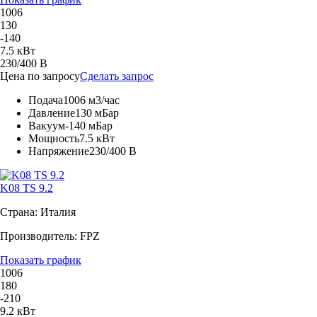
1006
130
-140
7.5 кВт
230/400 В
Цена по запросу
Сделать запрос
Подача
1006 м3/час
Давление
130 мБар
Вакуум
-140 мБар
Мощность
7.5 кВт
Напряжение
230/400 В
K08 TS 9.2
Страна: Италия
Производитель: FPZ
Показать график
1006
180
-210
9.2 кВт