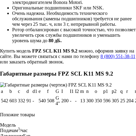
электродвигателем Bonora Motori.
Оригинальные подшипники SKF или NSK.
Очень надежна. Необходимость технического
обслуживания (замены подшипников) требуется не ранее
чем через 25 тыс. ч, или 3 г, непрерывной работы.
Ротор отбалансирован с высокой точностью, что позволяет
увеличить срок службы подшипников и уменьшить
уровень шума до
80 дБ.
Купить модель
FPZ SCL K11 MS 9.2
можно, оформив заявку на
сайте. Вы можете связаться с нами по телефону
8 (800) 551-38-11
или заказать обратный звонок.
Габаритные размеры FPZ SCL K11 MS 9.2
a
b
c
d
d1
e
f
G
I
I1
I2
m
n
o
p1
p2
q
r
G
542
603
332
91
-
540
508
200
-
-
13
300
350
596
305
25
204
4"
Похожие товары
Модель
3
Подача
м
/час
Давление
мБар