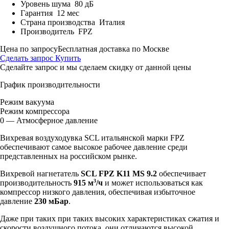
Уровень шума
80 дБ
Гарантия
12 мес
Страна производства
Италия
Производитель
FPZ
Цена по запросу
Бесплатная доставка по Москве
Сделать запрос
Купить
Сделайте запрос и мы сделаем скидку от данной цены
График производительности
Режим вакуума
Режим компрессора
0 — Атмосферное давление
Вихревая воздуходувка SCL итальянской марки FPZ
обеспечивают самое высокое рабочее давление среди
представленных на российском рынке.
Вихревой нагнетатель
SCL FPZ K11 MS 9.2
обеспечивает
3
производительность
915 м
/ч
и может использоваться как
компрессор низкого давления, обеспечивая избыточное
давление
230 мБар
.
Даже при таких при таких высоких характеристиках сжатия и
скорости воздушного потока, они отличаются высокой