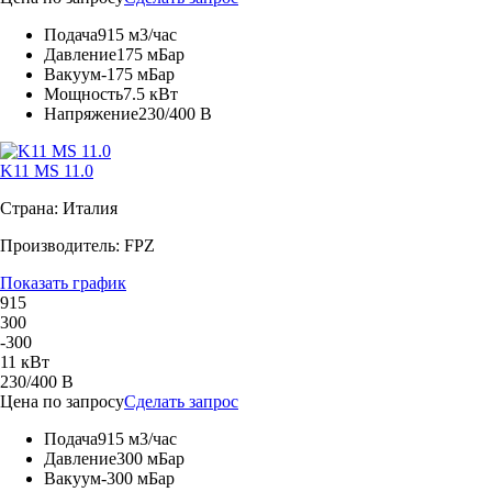
Подача
915 м3/час
Давление
175 мБар
Вакуум
-175 мБар
Мощность
7.5 кВт
Напряжение
230/400 В
K11 MS 11.0
Страна: Италия
Производитель: FPZ
Показать график
915
300
-300
11 кВт
230/400 В
Цена по запросу
Сделать запрос
Подача
915 м3/час
Давление
300 мБар
Вакуум
-300 мБар