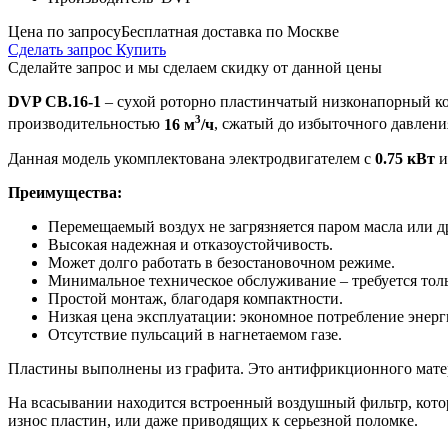
Цена по запросу
Бесплатная доставка по Москве
Сделать запрос
Купить
Сделайте запрос и мы сделаем скидку от данной цены
DVP CB.16-1
– сухой роторно пластинчатый низконапорный ком
3
производительностью
16 м
/ч
, сжатый до избыточного давлен
Данная модель укомплектована электродвигателем с
0.75 кВт
и
Преимущества:
Перемещаемый воздух не загрязняется паром масла или д
Высокая надежная и отказоустойчивость.
Может долго работать в безостановочном режиме.
Минимальное техническое обслуживание – требуется тольк
Простой монтаж, благодаря компактности.
Низкая цена эксплуатации: экономное потребление энерги
Отсутствие пульсаций в нагнетаемом газе.
Пластины выполнены из графита. Это антифрикционного матери
На всасывании находится встроенный воздушный фильтр, кото
износ пластин, или даже приводящих к серьезной поломке.