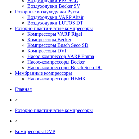
Воздуходувки FPZ SCL
Воздуходувки Becker SV
Роторные воздуходувки Рутса
Воздуходувки VARP Altair
Воздуходувки LUTOS DT
Роторно пластинчатые компрессоры
Компрессоры VARP Rigel
Компрессоры Becker
Компрессоры Busch Seco SD
Компрессоры DVP
Насос-компрессор VARP Emma
Насос-компрессоры Becker
Насос-компрессоры Busch Seco DC
Мембранные компрессоры
Насос-компрессоры НВМК
Главная
>
Роторно пластинчатые компрессоры
>
Компрессоры DVP