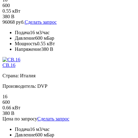
600
0.55 кВт
380 В
96068 руб.
Сделать запрос
Подача
16 м3/час
Давление
600 мБар
Мощность
0.55 кВт
Напряжение
380 В
CB.16
Страна: Италия
Производитель: DVP
16
600
0.66 кВт
380 В
Цена по запросу
Сделать запрос
Подача
16 м3/час
Давление
600 мБар