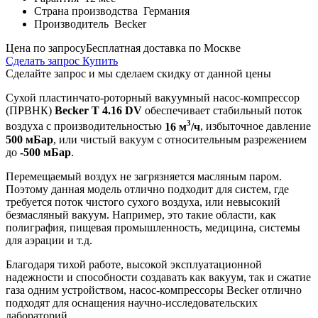
Страна производства
Германия
Производитель
Becker
Цена по запросу
Бесплатная доставка по Москве
Сделать запрос
Купить
Сделайте запрос и мы сделаем скидку от данной цены
Сухой пластинчато-роторный вакуумный насос-компрессор
(ПРВНК)
Becker T 4.16 DV
обеспечивает стабильный поток
3
воздуха с производительностью
16 м
/ч
, избыточное давление
500 мБар
, или чистый вакуум с относительным разрежением
до
-500 мБар
.
Перемещаемый воздух не загрязняется масляным паром.
Поэтому данная модель отлично подходит для систем, где
требуется поток чистого сухого воздуха, или невысокий
безмасляный вакуум. Например, это такие области, как
полиграфия, пищевая промышленность, медицина, системы
для аэрации и т.д.
Благодаря тихой работе, высокой эксплуатационной
надежности и способности создавать как вакуум, так и сжатие
газа одним устройством, насос-компрессоры Becker отлично
подходят для оснащения научно-исследовательских
лабораторий.