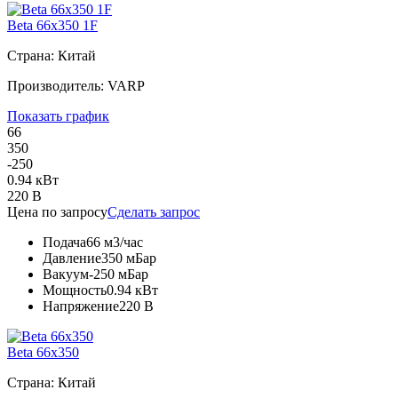
Beta 66x350 1F
Страна: Китай
Производитель: VARP
Показать график
66
350
-250
0.94 кВт
220 В
Цена по запросу
Сделать запрос
Подача
66 м3/час
Давление
350 мБар
Вакуум
-250 мБар
Мощность
0.94 кВт
Напряжение
220 В
Beta 66x350
Страна: Китай