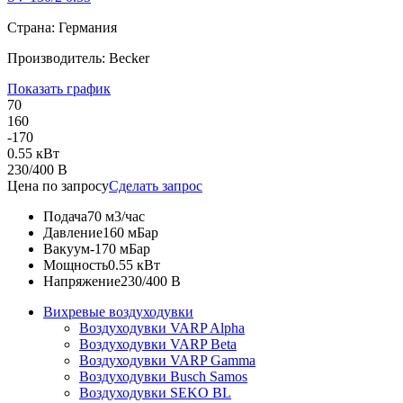
Страна: Германия
Производитель: Becker
Показать график
70
160
-170
0.55 кВт
230/400 В
Цена по запросу
Сделать запрос
Подача
70 м3/час
Давление
160 мБар
Вакуум
-170 мБар
Мощность
0.55 кВт
Напряжение
230/400 В
Вихревые воздуходувки
Воздуходувки VARP Alpha
Воздуходувки VARP Beta
Воздуходувки VARP Gamma
Воздуходувки Busch Samos
Воздуходувки SEKO BL