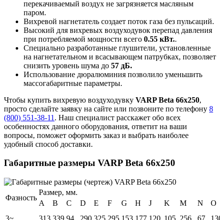
перекачиваемый воздух не загрязняется масляным
паром.
Вихревой нагнетатель создает поток газа без пульсаций.
Высокий для вихревых воздуходувок перепад давления
при потребляемой мощности всего
0.55 кВт.
.
Специально разработанные глушители, установленные
на нагнетательном и всасывающем патрубках, позволяет
снизить уровень шума до
57 дБ.
Использование дюралюминия позволило уменьшить
массогабаритные параметры.
Чтобы купить вихревую воздуходувку
VARP Beta 66x250
,
просто сделайте заявку на сайте или позвоните по телефону
8
(800) 551-38-11
. Наш специалист расскажет обо всех
особенностях данного оборудования, ответит на ваши
вопросы, поможет оформить заказ и выбрать наиболее
удобный способ доставки.
Габаритные размеры VARP Beta 66x250
Размер, мм.
Фазность
A
B
C
D
E
F
G
H
J
K
M
N
O
3~
313
339
94
290
325
295
153
177
120
105
256
67
13