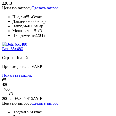
220 В
Цена по запросу
Сделать запрос
Подача
65 м3/час
Давление
550 мБар
Вакуум
-400 мБар
Мощность
1.5 кВт
Напряжение
220 В
Beta 65x480
Страна: Китай
Производитель: VARP
Показать график
65
480
-400
1.1 кВт
200-240Δ/345-415ΔY В
Цена по запросу
Сделать запрос
Подача
65 м3/час