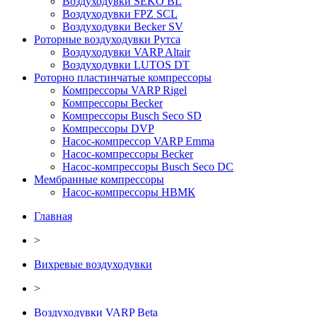
Воздуходувки SEKO BL
Воздуходувки FPZ SCL
Воздуходувки Becker SV
Роторные воздуходувки Рутса
Воздуходувки VARP Altair
Воздуходувки LUTOS DT
Роторно пластинчатые компрессоры
Компрессоры VARP Rigel
Компрессоры Becker
Компрессоры Busch Seco SD
Компрессоры DVP
Насос-компрессор VARP Emma
Насос-компрессоры Becker
Насос-компрессоры Busch Seco DC
Мембранные компрессоры
Насос-компрессоры НВМК
Главная
>
Вихревые воздуходувки
>
Воздуходувки VARP Beta