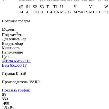
ϕR
S1
S2
S3
T
T1
U
V
V1
W
14
4
140
31
114
116
M6×17
M25×1.5
M16×1.5
32
Похожие товары
Модель
3
Подача
м
/час
Давление
мБар
Вакуум
мБар
Мощность
Напряжение
Цена
Beta 65x550 1F
Страна: Китай
Производитель: VARP
Показать график
65
550
-400
1.5 кВт