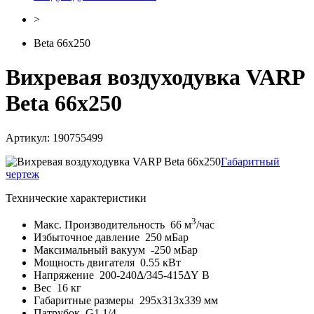
>
Beta 66x250
Вихревая воздуходувка VARP
Beta 66x250
Артикул: 190755499
Габаритный
чертеж
Технические характеристики
3
Макс. Производительность
66 м
/час
Избыточное давление
250 мБар
Максимальный вакуум
-250 мБар
Мощность двигателя
0.55 кВт
Напряжение
200-240Δ/345-415ΔY В
Вес
16 кг
Габаритные размеры
295x313x339 мм
Патрубок
G1 1/4