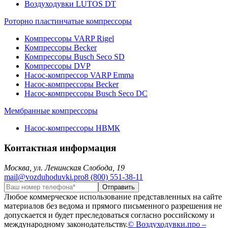
Воздуходувки LUTOS DT
Роторно пластинчатые компрессоры
Компрессоры VARP Rigel
Компрессоры Becker
Компрессоры Busch Seco SD
Компрессоры DVP
Насос-компрессор VARP Emma
Насос-компрессоры Becker
Насос-компрессоры Busch Seco DC
Мембранные компрессоры
Насос-компрессоры НВМК
Контактная информация
Москва, ул. Ленинская Слобода, 19
mail@vozduhoduvki.pro
8 (800) 551-38-11
Любое коммерческое использование представленных на сайте
материалов без ведома и прямого письменного разрешения не
допускается и будет преследоваться согласно российскому и
международному законодательству.
© Воздуходувки.про –