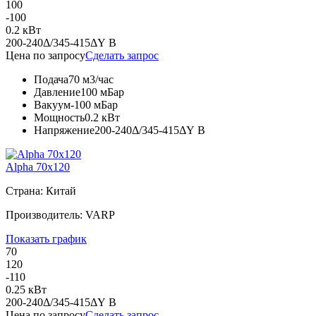
100
-100
0.2 кВт
200-240Δ/345-415ΔY В
Цена по запросу
Сделать запрос
Подача
70 м3/час
Давление
100 мБар
Вакуум
-100 мБар
Мощность
0.2 кВт
Напряжение
200-240Δ/345-415ΔY В
Alpha 70x120
Страна: Китай
Производитель: VARP
Показать график
70
120
-110
0.25 кВт
200-240Δ/345-415ΔY В
Цена по запросу
Сделать запрос