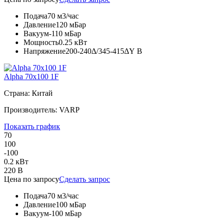
Подача
70 м3/час
Давление
120 мБар
Вакуум
-110 мБар
Мощность
0.25 кВт
Напряжение
200-240Δ/345-415ΔY В
Alpha 70x100 1F
Страна: Китай
Производитель: VARP
Показать график
70
100
-100
0.2 кВт
220 В
Цена по запросу
Сделать запрос
Подача
70 м3/час
Давление
100 мБар
Вакуум
-100 мБар