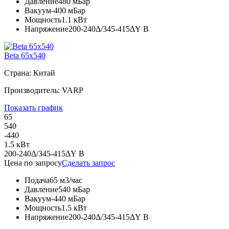
Давление
480 мБар
Вакуум
-400 мБар
Мощность
1.1 кВт
Напряжение
200-240Δ/345-415ΔY В
Beta 65x540
Страна: Китай
Производитель: VARP
Показать график
65
540
-440
1.5 кВт
200-240Δ/345-415ΔY В
Цена по запросу
Сделать запрос
Подача
65 м3/час
Давление
540 мБар
Вакуум
-440 мБар
Мощность
1.5 кВт
Напряжение
200-240Δ/345-415ΔY В