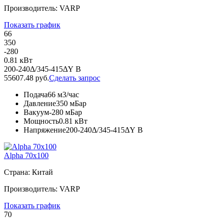
Производитель: VARP
Показать график
66
350
-280
0.81 кВт
200-240Δ/345-415ΔY В
55607.48 руб.
Сделать запрос
Подача
66 м3/час
Давление
350 мБар
Вакуум
-280 мБар
Мощность
0.81 кВт
Напряжение
200-240Δ/345-415ΔY В
Alpha 70x100
Страна: Китай
Производитель: VARP
Показать график
70