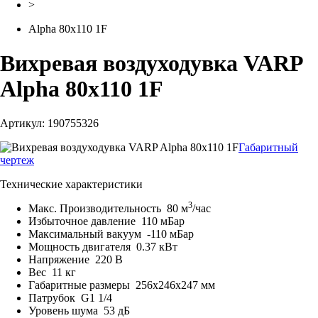
>
Alpha 80x110 1F
Вихревая воздуходувка VARP
Alpha 80x110 1F
Артикул: 190755326
Габаритный
чертеж
Технические характеристики
3
Макс. Производительность
80 м
/час
Избыточное давление
110 мБар
Максимальный вакуум
-110 мБар
Мощность двигателя
0.37 кВт
Напряжение
220 В
Вес
11 кг
Габаритные размеры
256x246x247 мм
Патрубок
G1 1/4
Уровень шума
53 дБ