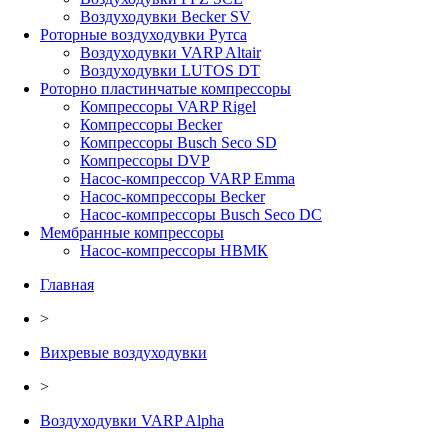
Воздуходувки Becker SV
Роторные воздуходувки Рутса
Воздуходувки VARP Altair
Воздуходувки LUTOS DT
Роторно пластинчатые компрессоры
Компрессоры VARP Rigel
Компрессоры Becker
Компрессоры Busch Seco SD
Компрессоры DVP
Насос-компрессор VARP Emma
Насос-компрессоры Becker
Насос-компрессоры Busch Seco DC
Мембранные компрессоры
Насос-компрессоры НВМК
Главная
>
Вихревые воздуходувки
>
Воздуходувки VARP Alpha