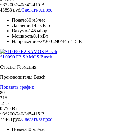
~3*200-240/345-415 В
43898 руб.
Сделать запрос
Подача
80 м3/час
Давление
145 мБар
Вакуум
-145 мБар
Мощность
0.4 кВт
Напряжение
~3*200-240/345-415 В
SI 0090 E2 SAMOS Busch
Страна: Германия
Производитель: Busch
Показать график
80
215
-215
0.75 кВт
~3*200-240/345-415 В
74448 руб.
Сделать запрос
Подача
80 м3/час