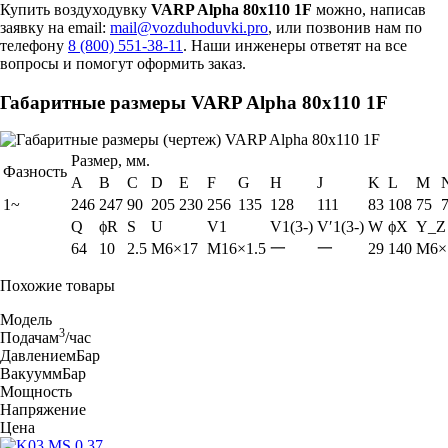
Купить воздуходувку
VARP Alpha 80x110 1F
можно, написав
заявку на email:
mail@vozduhoduvki.pro
, или позвонив нам по
телефону
8 (800) 551-38-11
. Наши инженеры ответят на все
вопросы и помогут оформить заказ.
Габаритные размеры VARP Alpha 80x110 1F
Размер, мм.
Фазность
A
B
C
D
E
F
G
H
J
K
L
M
1~
246
247
90
205
230
256
135
128
111
83
108
75
Q
ϕR
S
U
V1
V1(3-)
V′1(3-)
W
ϕX
Y_Z
64
10
2.5
M6×17
M16×1.5
一
一
29
140
M6×
Похожие товары
Модель
3
Подача
м
/час
Давление
мБар
Вакуум
мБар
Мощность
Напряжение
Цена