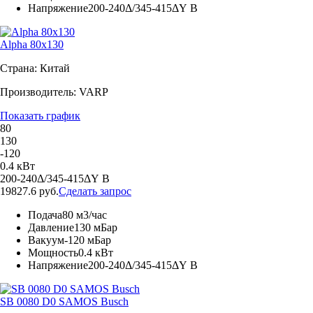
Напряжение
200-240Δ/345-415ΔY В
Alpha 80x130
Страна: Китай
Производитель: VARP
Показать график
80
130
-120
0.4 кВт
200-240Δ/345-415ΔY В
19827.6 руб.
Сделать запрос
Подача
80 м3/час
Давление
130 мБар
Вакуум
-120 мБар
Мощность
0.4 кВт
Напряжение
200-240Δ/345-415ΔY В
SB 0080 D0 SAMOS Busch