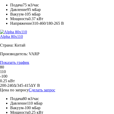
Подача
75 м3/час
Давление
95 мБар
Вакуум
-105 мБар
Мощность
0.37 кВт
Напряжение
310-460/180-265 В
Alpha 80x110
Страна: Китай
Производитель: VARP
Показать график
80
110
-100
0.25 кВт
200-240Δ/345-415ΔY В
Цена по запросу
Сделать запрос
Подача
80 м3/час
Давление
110 мБар
Вакуум
-100 мБар
Мощность
0.25 кВт