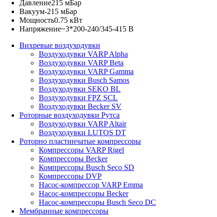
Давление
215 мБар
Вакуум
-215 мБар
Мощность
0.75 кВт
Напряжение
~3*200-240/345-415 В
Вихревые воздуходувки
Воздуходувки VARP Alpha
Воздуходувки VARP Beta
Воздуходувки VARP Gamma
Воздуходувки Busch Samos
Воздуходувки SEKO BL
Воздуходувки FPZ SCL
Воздуходувки Becker SV
Роторные воздуходувки Рутса
Воздуходувки VARP Altair
Воздуходувки LUTOS DT
Роторно пластинчатые компрессоры
Компрессоры VARP Rigel
Компрессоры Becker
Компрессоры Busch Seco SD
Компрессоры DVP
Насос-компрессор VARP Emma
Насос-компрессоры Becker
Насос-компрессоры Busch Seco DC
Мембранные компрессоры