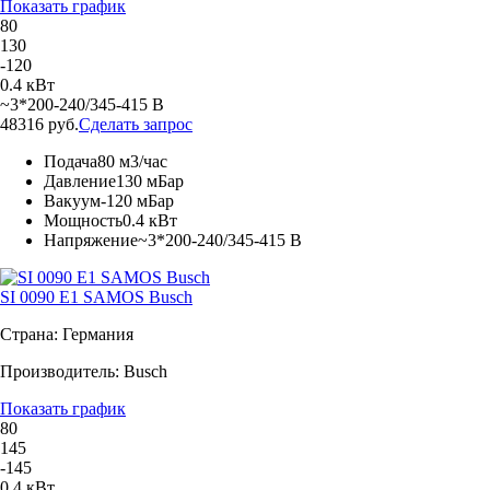
Показать график
80
130
-120
0.4 кВт
~3*200-240/345-415 В
48316 руб.
Сделать запрос
Подача
80 м3/час
Давление
130 мБар
Вакуум
-120 мБар
Мощность
0.4 кВт
Напряжение
~3*200-240/345-415 В
SI 0090 E1 SAMOS Busch
Страна: Германия
Производитель: Busch
Показать график
80
145
-145
0.4 кВт