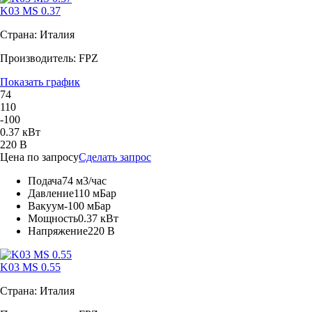
K03 MS 0.37
Страна: Италия
Производитель: FPZ
Показать график
74
110
-100
0.37 кВт
220 В
Цена по запросу
Сделать запрос
Подача
74 м3/час
Давление
110 мБар
Вакуум
-100 мБар
Мощность
0.37 кВт
Напряжение
220 В
K03 MS 0.55
Страна: Италия