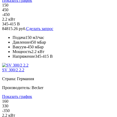
Показать график
150
450
-450
2.2 кВт
345-415 В
84815.26 руб.
Сделать запрос
Подача
150 м3/час
Давление
450 мБар
Вакуум
-450 мБар
Мощность
2.2 кВт
Напряжение
345-415 В
SV 300/2 2.2
Страна: Германия
Производитель: Becker
Показать график
160
330
-350
2.2 кВт