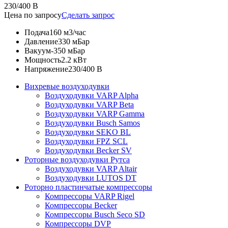
230/400 В
Цена по запросу
Сделать запрос
Подача
160 м3/час
Давление
330 мБар
Вакуум
-350 мБар
Мощность
2.2 кВт
Напряжение
230/400 В
Вихревые воздуходувки
Воздуходувки VARP Alpha
Воздуходувки VARP Beta
Воздуходувки VARP Gamma
Воздуходувки Busch Samos
Воздуходувки SEKO BL
Воздуходувки FPZ SCL
Воздуходувки Becker SV
Роторные воздуходувки Рутса
Воздуходувки VARP Altair
Воздуходувки LUTOS DT
Роторно пластинчатые компрессоры
Компрессоры VARP Rigel
Компрессоры Becker
Компрессоры Busch Seco SD
Компрессоры DVP