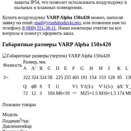
защиты IP54, что позволет использовать воздуходувку в
пыльных и влажных помещениях.
Купить воздуходувку
VARP Alpha 150x420
можно, написав
заявку на email:
mail@vozduhoduvki.pro
, или позвонив нам по
телефону
8 (800) 551-38-11
. Наши инженеры ответят на все
вопросы и помогут оформить заказ.
Габаритные размеры VARP Alpha 150x420
Размер, мм.
Фазность
A
A′
B
C
D
E
F
G
H
H′
J
K
L
3~
322
324
324
58
225
255
401
191
154
153
128
95
13
Q
ϕR
S
T
U
V1
V1(3-)
V′1(3-)
ϕX
Y
72
12
3
104
M6×19
一
M25×1.5
M16×1.5
174
M6
Похожие товары
Модель
3
Подача
м
/час
Давление
мБар