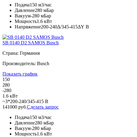
Подача
150 м3/час
Давление
280 мБар
Вакуум
-280 мБар
Мощность
1.6 кВт
Напряжение
200-240Δ/345-415ΔY В
SB 0140 D2 SAMOS Busch
Страна: Германия
Производитель: Busch
Показать график
150
280
-280
1.6 кВт
~3*200-240/345-415 В
141000 руб.
Сделать запрос
Подача
150 м3/час
Давление
280 мБар
Вакуум
-280 мБар
Мощность
1.6 кВт