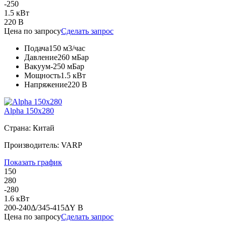
-250
1.5 кВт
220 В
Цена по запросу
Сделать запрос
Подача
150 м3/час
Давление
260 мБар
Вакуум
-250 мБар
Мощность
1.5 кВт
Напряжение
220 В
Alpha 150x280
Страна: Китай
Производитель: VARP
Показать график
150
280
-280
1.6 кВт
200-240Δ/345-415ΔY В
Цена по запросу
Сделать запрос