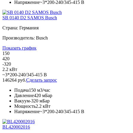
Напряжение
~3*200-240/345-415 В
SB 0140 D2 SAMOS Busch
Страна: Германия
Производитель: Busch
Показать график
150
420
-320
2.2 кВт
~3*200-240/345-415 В
146264 руб.
Сделать запрос
Подача
150 м3/час
Давление
420 мБар
Вакуум
-320 мБар
Мощность
2.2 кВт
Напряжение
~3*200-240/345-415 В
BL420002016