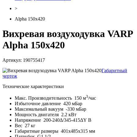
>
Alpha 150x420
Вихревая воздуходувка VARP
Alpha 150x420
Артикул: 190755417
Габаритный
чертеж
Технические характеристики
3
Макс. Производительность
150 м
/час
Избыточное давление
420 мБар
Максимальный вакуум
-330 мБар
Мощность двигателя
2.2 кВт
Напряжение
200-240Δ/345-415ΔY В
Вес
27 кг
Габаритные размеры
401x485x315 мм
Патрубок
G1 1/2