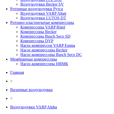
Воздуходувки Becker SV
Роторные воздуходувки Рутса
Воздуходувки VARP Altair
Воздуходувки LUTOS DT
Роторно пластинчатые компрессоры
Компрессоры VARP Rigel
Компрессоры Becker
Компрессоры Busch Seco SD
Компрессоры DVP
Насос-компрессор VARP Emma
Насос-компрессоры Becker
Насос-компрессоры Busch Seco DC
Мембранные компрессоры
Насос-компрессоры НВМК
Главная
>
Вихревые воздуходувки
>
Воздуходувки VARP Alpha