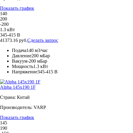
Показать график
140
200
-200
1.3 кВт
345-415 В
41373.16 руб.
Сделать запрос
Подача
140 м3/час
Давление
200 мБар
Вакуум
-200 мБар
Мощность
1.3 кВт
Напряжение
345-415 В
Alpha 145x190 1F
Страна: Китай
Производитель: VARP
Показать график
145
190