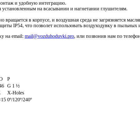
монтаж и удобную интеграцию.
ря установленным на всасывании и нагнетании глушителям.
но вращается в корпусе, и воздушная среда не загрязняется масл
щиты IP54, что позволет использовать воздуходувку в пыльных
у на email:
mail@vozduhoduvki.pro
, или позвонив нам по телефо
O
P
46
G 1 ½
Z
X-Holes
×15
0º/120º/240º