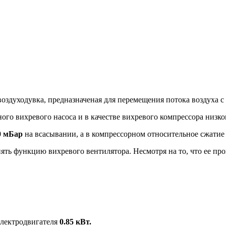
воздуходувка, предназначеная для перемещения потока воздуха 
ого вихревого насоса и в качестве вихревого компрессора низко
0 мБар
на всасывании, а в компрессорном относительное сжати
ть функцию вихревого вентилятора. Несмотря на то, что ее пр
электродвигателя
0.85 кВт.