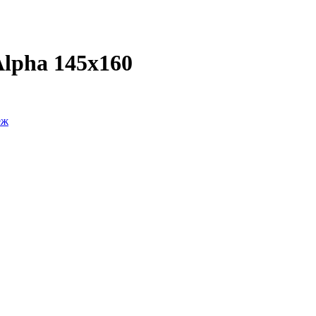
lpha 145x160
еж