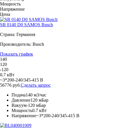
Мощность
Напряжение
Цена
SB 0140 D0 SAMOS Busch
Страна: Германия
Производитель: Busch
Показать график
140
120
-120
0.7 кВт
~3*200-240/345-415 В
56776 руб.
Сделать запрос
Подача
140 м3/час
Давление
120 мБар
Вакуум
-120 мБар
Мощность
0.7 кВт
Напряжение
~3*200-240/345-415 В