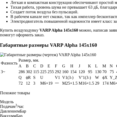
Легкая и компактная конструкция обеспечивают простой 
Тихая работа, уровень шума не превышает 63 дБ, благода
Создает поток воздуха без пульсаций.
В рабочем канале нет смазки, так как импеллер бесконтакт
Электродвигатель повышенной надежности имеет класс за
Купить воздуходувку
VARP Alpha 145x160
можно, написав заявк
помогут оформить заказ.
Габаритные размеры VARP Alpha 145x160
Размер, мм.
Фазность
A
B
C
D
E
F
G
H
J
K
L
M
N
3~
286
302
115
225
255
292
160
154
120
95
130
70
75
Q
ϕR
S
U
V1
V1(3-)
V′1(3-)
W
ϕX
Y_
72
12
3
M6×19
一
M25×1.5
M16×1.5
29
174
M6
Похожие товары
Модель
3
Подача
м
/час
Давление
мБар
Вакуум
мБар