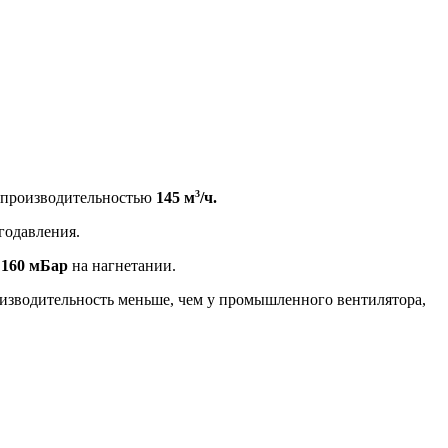
3
с производительностью
145 м
/ч.
годавления.
е
160 мБар
на нагнетании.
оизводительность меньше, чем у промышленного вентилятора,