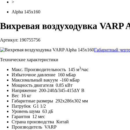
>
Alpha 145x160
Вихревая воздуходувка VARP A
Артикул: 190755756
Габаритный черт
Технические характеристики
3
Макс. Производительность
145 м
/час
Избыточное давление
160 мБар
Максимальный вакуум
-160 мБар
Мощность двигателя
0.85 кВт
Напряжение
200-240Δ/345-415ΔY В
Вес
16 кг
Габаритные размеры
292x286x302 мм
Патрубок
G1 1/2
Уровень шума
63 дБ
Гарантия
12 мес
Страна производства
Китай
Производитель
VARP