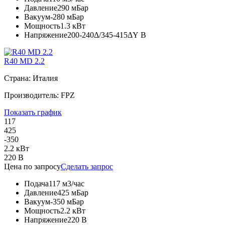
Давление
290 мБар
Вакуум
-280 мБар
Мощность
1.3 кВт
Напряжение
200-240Δ/345-415ΔY В
R40 MD 2.2
Страна: Италия
Производитель: FPZ
Показать график
117
425
-350
2.2 кВт
220 В
Цена по запросу
Сделать запрос
Подача
117 м3/час
Давление
425 мБар
Вакуум
-350 мБар
Мощность
2.2 кВт
Напряжение
220 В