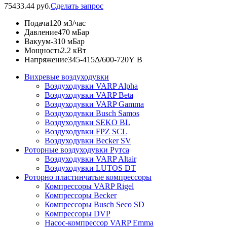
75433.44 руб.
Сделать запрос
Подача
120 м3/час
Давление
470 мБар
Вакуум
-310 мБар
Мощность
2.2 кВт
Напряжение
345-415Δ/600-720Y В
Вихревые воздуходувки
Воздуходувки VARP Alpha
Воздуходувки VARP Beta
Воздуходувки VARP Gamma
Воздуходувки Busch Samos
Воздуходувки SEKO BL
Воздуходувки FPZ SCL
Воздуходувки Becker SV
Роторные воздуходувки Рутса
Воздуходувки VARP Altair
Воздуходувки LUTOS DT
Роторно пластинчатые компрессоры
Компрессоры VARP Rigel
Компрессоры Becker
Компрессоры Busch Seco SD
Компрессоры DVP
Насос-компрессор VARP Emma