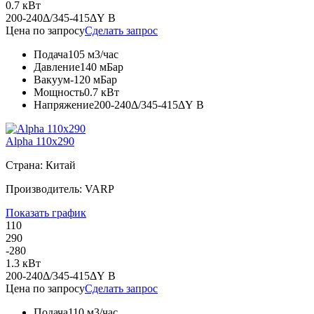
0.7 кВт
200-240Δ/345-415ΔY В
Цена по запросу
Сделать запрос
Подача
105 м3/час
Давление
140 мБар
Вакуум
-120 мБар
Мощность
0.7 кВт
Напряжение
200-240Δ/345-415ΔY В
Alpha 110x290
Страна: Китай
Производитель: VARP
Показать график
110
290
-280
1.3 кВт
200-240Δ/345-415ΔY В
Цена по запросу
Сделать запрос
Подача
110 м3/час