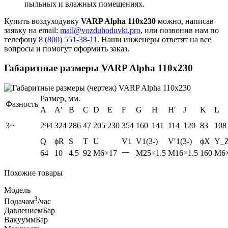
пыльных и влажных помещениях.
Купить воздуходувку
VARP Alpha 110x230
можно, написав
заявку на email:
mail@vozduhoduvki.pro
, или позвонив нам по
телефону
8 (800) 551-38-11
. Наши инженеры ответят на все
вопросы и помогут оформить заказ.
Габаритные размеры VARP Alpha 110x230
Размер, мм.
Фазность
A
A′
B
C
D
E
F
G
H
H′
J
K
L
3~
294
324
286
47
205
230
354
160
141
114
120
83
108
Q
ϕR
S
T
U
V1
V1(3-)
V′1(3-)
ϕX
Y_
64
10
4.5
92
M6×17
一
M25×1.5
M16×1.5
160
M6
Похожие товары
Модель
3
Подача
м
/час
Давление
мБар
Вакуум
мБар