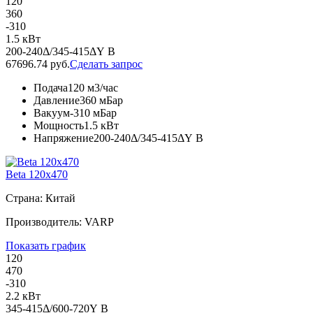
120
360
-310
1.5 кВт
200-240Δ/345-415ΔY В
67696.74 руб.
Сделать запрос
Подача
120 м3/час
Давление
360 мБар
Вакуум
-310 мБар
Мощность
1.5 кВт
Напряжение
200-240Δ/345-415ΔY В
Beta 120x470
Страна: Китай
Производитель: VARP
Показать график
120
470
-310
2.2 кВт
345-415Δ/600-720Y В