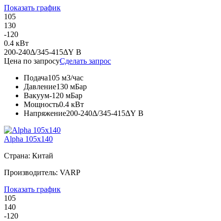
Показать график
105
130
-120
0.4 кВт
200-240Δ/345-415ΔY В
Цена по запросу
Сделать запрос
Подача
105 м3/час
Давление
130 мБар
Вакуум
-120 мБар
Мощность
0.4 кВт
Напряжение
200-240Δ/345-415ΔY В
Alpha 105x140
Страна: Китай
Производитель: VARP
Показать график
105
140
-120