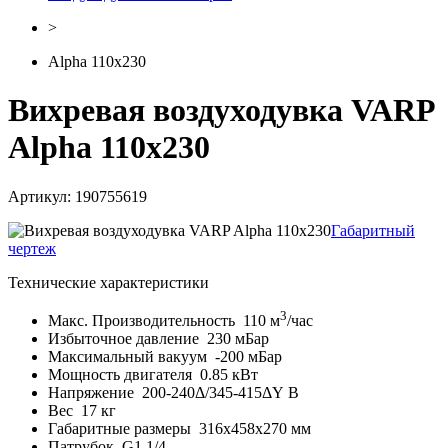
>
Alpha 110x230
Вихревая воздуходувка VARP
Alpha 110x230
Артикул: 190755619
Габаритный
чертеж
Технические характеристики
3
Макс. Производительность
110 м
/час
Избыточное давление
230 мБар
Максимальный вакуум
-200 мБар
Мощность двигателя
0.85 кВт
Напряжение
200-240Δ/345-415ΔY В
Вес
17 кг
Габаритные размеры
316x458x270 мм
Патрубок
G1 1/4