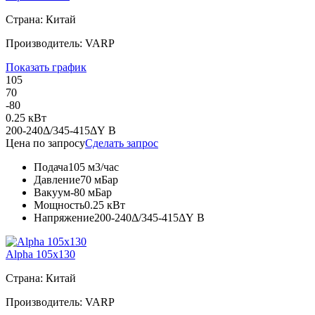
Страна: Китай
Производитель: VARP
Показать график
105
70
-80
0.25 кВт
200-240Δ/345-415ΔY В
Цена по запросу
Сделать запрос
Подача
105 м3/час
Давление
70 мБар
Вакуум
-80 мБар
Мощность
0.25 кВт
Напряжение
200-240Δ/345-415ΔY В
Alpha 105x130
Страна: Китай
Производитель: VARP