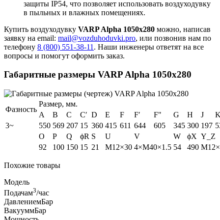
защиты IP54, что позволяет использовать воздуходувку
в пыльных и влажных помещениях.
Купить воздуходувку
VARP Alpha 1050x280
можно, написав
заявку на email:
mail@vozduhoduvki.pro
, или позвонив нам по
телефону
8 (800) 551-38-11
. Наши инженеры ответят на все
вопросы и помогут оформить заказ.
Габаритные размеры VARP Alpha 1050x280
Размер, мм.
Фазность
A
B
C
C′
D
E
F
F′
F"
G
H
J
3~
550
569
207
15
360
415
611
644
605
345
300
197
5
O
P
Q
ϕR
S
U
V
W
ϕX
Y_Z
92
100
150
15
21
M12×30
4×M40×1.5
54
490
M12×
Похожие товары
Модель
3
Подача
м
/час
Давление
мБар
Вакуум
мБар
Мощность