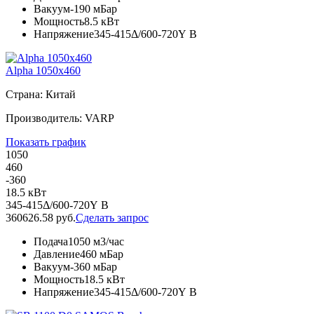
Вакуум
-190 мБар
Мощность
8.5 кВт
Напряжение
345-415Δ/600-720Y В
Alpha 1050x460
Страна: Китай
Производитель: VARP
Показать график
1050
460
-360
18.5 кВт
345-415Δ/600-720Y В
360626.58 руб.
Сделать запрос
Подача
1050 м3/час
Давление
460 мБар
Вакуум
-360 мБар
Мощность
18.5 кВт
Напряжение
345-415Δ/600-720Y В