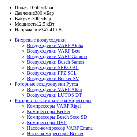
Подача
1050 м3/час
Давление
300 мБар
Вакуум
-300 мБар
Мощность
12.5 кВт
Напряжение
345-415 В
Вихревые воздуходувки
Воздуходувки VARP Alpha
Воздуходувки VARP Beta
Воздуходувки VARP Gamma
Воздуходувки Busch Samos
Воздуходувки SEKO BL
Воздуходувки FPZ SCL
Воздуходувки Becker SV
Роторные воздуходувки Рутса
Воздуходувки VARP Altair
Воздуходувки LUTOS DT
Роторно пластинчатые компрессоры
Компрессоры VARP Rigel
Компрессоры Becker
Компрессоры Busch Seco SD
Компрессоры DVP
Насос-компрессор VARP Emma
Насос-компрессоры Becker