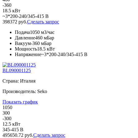
-360
18.5 кВт
~3*200-240/345-415 В
398372 руб.
Сделать запрос
Подача
1050 м3/час
Давление
460 мБар
Вакуум
-360 мБар
Мощность
18.5 кВт
Напряжение
~3*200-240/345-415 В
BL090001125
Страна: Италия
Производитель: Seko
Показать график
1050
300
-300
12.5 кВт
345-415 В
495650.72 руб.
Сделать запрос