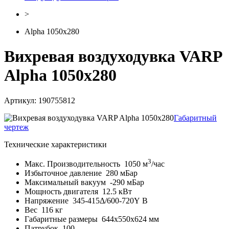
>
Alpha 1050x280
Вихревая воздуходувка VARP
Alpha 1050x280
Артикул: 190755812
Габаритный
чертеж
Технические характеристики
3
Макс. Производительность
1050 м
/час
Избыточное давление
280 мБар
Максимальный вакуум
-290 мБар
Мощность двигателя
12.5 кВт
Напряжение
345-415Δ/600-720Y В
Вес
116 кг
Габаритные размеры
644x550x624 мм
Патрубок
100