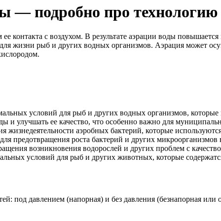
ды — подробно про технологию 
ее контакта с воздухом. В результате аэрации воды повышается
для жизни рыб и других водных организмов. Аэрация может осу
кислородом.
мальных условий для рыб и других водных организмов, которые
оды и улучшать ее качество, что особенно важно для муниципал
я жизнедеятельности аэробных бактерий, которые используются 
 для предотвращения роста бактерий и других микроорганизмов 
ращения возникновения водорослей и других проблем с качеством
альных условий для рыб и других животных, которые содержатся
: под давлением (напорная) и без давления (безнапорная или о