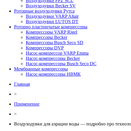
Воздуходувки FPZ SCL
Воздуходувки Becker SV
Роторные воздуходувки Рутса
Воздуходувки VARP Altair
Воздуходувки LUTOS DT
Роторно пластинчатые компрессоры
Компрессоры VARP Rigel
Компрессоры Becker
Компрессоры Busch Seco SD
Компрессоры DVP
Насос-компрессор VARP Emma
Насос-компрессоры Becker
Насос-компрессоры Busch Seco DC
Мембранные компрессоры
Насос-компрессоры НВМК
Главная
>
Применение
>
Воздуходувки для аэрации воды — подробно про технол