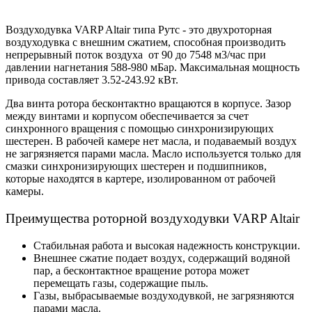
Воздуходувка VARP Altair типа Рутс - это двухроторная
воздуходувка с внешним сжатием, способная производить
непрерывный поток воздуха
от 90 до 7548 м
3
/час
при
давлении нагнетания
588-980 мБар
. Максимальная мощность
привода составляет
3.52-243.92 кВт
.
Два винта ротора бесконтактно вращаются в корпусе. Зазор
между винтами и корпусом обеспечивается за счет
синхронного вращения с помощью синхронизирующих
шестерен. В рабочей камере нет масла, и подаваемый воздух
не загрязняется парами масла. Масло используется только для
смазки синхронизирующих шестерен и подшипников,
которые находятся в картере, изолированном от рабочей
камеры.
Преимущества
роторной воздуходувки VARP Altair
Стабильная работа и высокая надежность конструкции.
Внешнее сжатие подает воздух, содержащий водяной
пар, а бесконтактное вращение ротора может
перемещать газы, содержащие пыль.
Газы, выбрасываемые воздуходувкой, не загрязняются
парами масла.