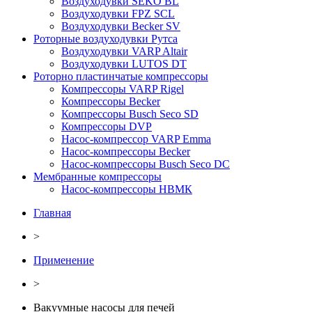
Воздуходувки SEKO BL
Воздуходувки FPZ SCL
Воздуходувки Becker SV
Роторные воздуходувки Рутса
Воздуходувки VARP Altair
Воздуходувки LUTOS DT
Роторно пластинчатые компрессоры
Компрессоры VARP Rigel
Компрессоры Becker
Компрессоры Busch Seco SD
Компрессоры DVP
Насос-компрессор VARP Emma
Насос-компрессоры Becker
Насос-компрессоры Busch Seco DC
Мембранные компрессоры
Насос-компрессоры НВМК
Главная
>
Применение
>
Вакуумные насосы для печей