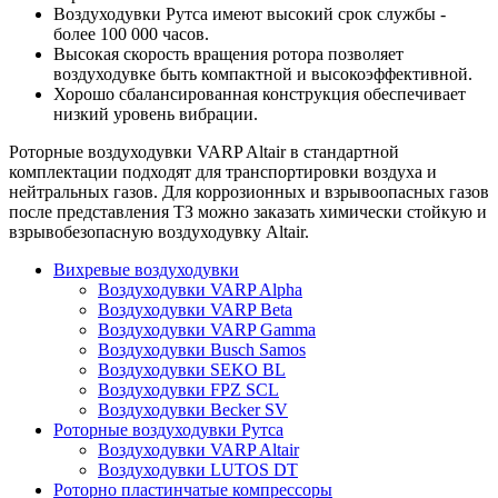
Воздуходувки Рутса имеют высокий срок службы -
более 100 000 часов.
Высокая скорость вращения ротора позволяет
воздуходувке быть компактной и высокоэффективной.
Хорошо сбалансированная конструкция обеспечивает
низкий уровень вибрации.
Роторные воздуходувки VARP Altair в стандартной
комплектации подходят для транспортировки воздуха и
нейтральных газов. Для коррозионных и взрывоопасных газов
после представления ТЗ можно заказать химически стойкую и
взрывобезопасную воздуходувку Altair.
Вихревые воздуходувки
Воздуходувки VARP Alpha
Воздуходувки VARP Beta
Воздуходувки VARP Gamma
Воздуходувки Busch Samos
Воздуходувки SEKO BL
Воздуходувки FPZ SCL
Воздуходувки Becker SV
Роторные воздуходувки Рутса
Воздуходувки VARP Altair
Воздуходувки LUTOS DT
Роторно пластинчатые компрессоры