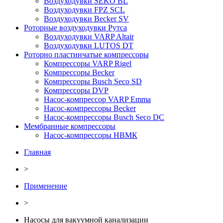
Воздуходувки SEKO BL
Воздуходувки FPZ SCL
Воздуходувки Becker SV
Роторные воздуходувки Рутса
Воздуходувки VARP Altair
Воздуходувки LUTOS DT
Роторно пластинчатые компрессоры
Компрессоры VARP Rigel
Компрессоры Becker
Компрессоры Busch Seco SD
Компрессоры DVP
Насос-компрессор VARP Emma
Насос-компрессоры Becker
Насос-компрессоры Busch Seco DC
Мембранные компрессоры
Насос-компрессоры НВМК
Главная
>
Применение
>
Насосы для вакуумной канализации