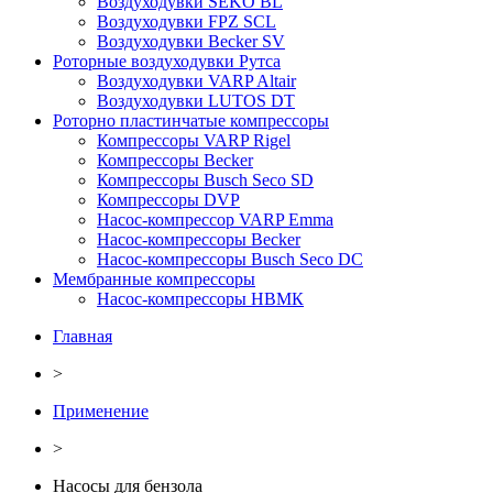
Воздуходувки SEKO BL
Воздуходувки FPZ SCL
Воздуходувки Becker SV
Роторные воздуходувки Рутса
Воздуходувки VARP Altair
Воздуходувки LUTOS DT
Роторно пластинчатые компрессоры
Компрессоры VARP Rigel
Компрессоры Becker
Компрессоры Busch Seco SD
Компрессоры DVP
Насос-компрессор VARP Emma
Насос-компрессоры Becker
Насос-компрессоры Busch Seco DC
Мембранные компрессоры
Насос-компрессоры НВМК
Главная
>
Применение
>
Насосы для бензола