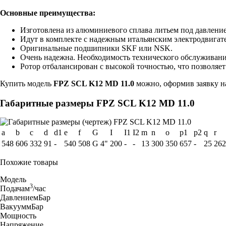
Основные преимущества:
Изготовлена из алюминиевого сплава литьем под давление
Идут в комплекте с надежным итальянским электродвигате
Оригинальные подшипники SKF или NSK.
Очень надежна. Необходимость технического обслуживания 
Ротор отбалансирован с высокой точностью, что позволя
Купить модель
FPZ SCL K12 MD 11.0
можно, оформив заявку на
Габаритные размеры FPZ SCL K12 MD 11.0
a
b
c
d
d1
e
f
G
I
I1
I2
m
n
o
p1
p2
q
r
548
606
332
91
-
540
508
G 4"
200
-
-
13
300
350
657
-
25
262
Похожие товары
Модель
3
Подача
м
/час
Давление
мБар
Вакуум
мБар
Мощность
Напряжение