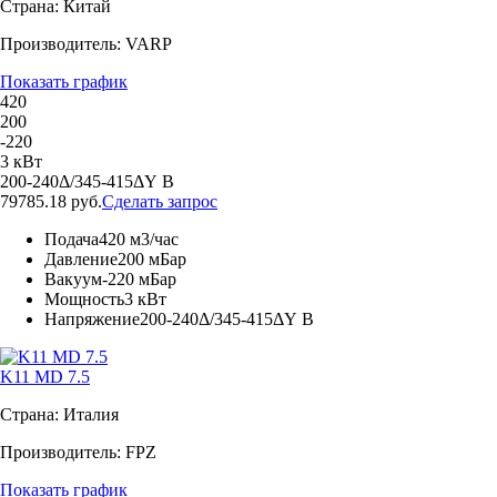
Страна: Китай
Производитель: VARP
Показать график
420
200
-220
3 кВт
200-240Δ/345-415ΔY В
79785.18 руб.
Сделать запрос
Подача
420 м3/час
Давление
200 мБар
Вакуум
-220 мБар
Мощность
3 кВт
Напряжение
200-240Δ/345-415ΔY В
K11 MD 7.5
Страна: Италия
Производитель: FPZ
Показать график