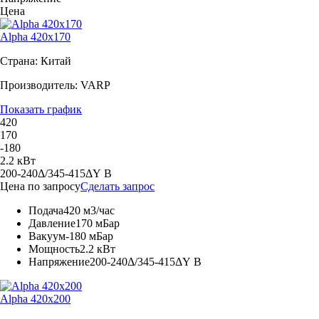
Цена
Alpha 420x170
Страна: Китай
Производитель: VARP
Показать график
420
170
-180
2.2 кВт
200-240Δ/345-415ΔY В
Цена по запросу
Сделать запрос
Подача
420 м3/час
Давление
170 мБар
Вакуум
-180 мБар
Мощность
2.2 кВт
Напряжение
200-240Δ/345-415ΔY В
Alpha 420x200