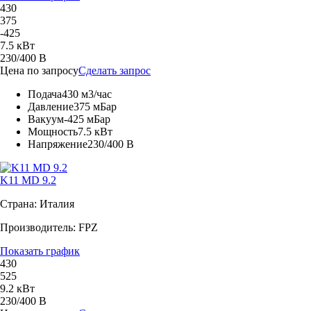
430
375
-425
7.5 кВт
230/400 В
Цена по запросу
Сделать запрос
Подача
430 м3/час
Давление
375 мБар
Вакуум
-425 мБар
Мощность
7.5 кВт
Напряжение
230/400 В
K11 MD 9.2
Страна: Италия
Производитель: FPZ
Показать график
430
525
9.2 кВт
230/400 В