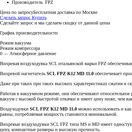
Производитель
FPZ
Цена по запросу
Бесплатная доставка по Москве
Сделать запрос
Купить
Сделайте запрос и мы сделаем скидку от данной цены
График производительности
Режим вакуума
Режим компрессора
0 — Атмосферное давление
Вихревая воздуходувка SCL итальянской марки FPZ обеспечиваю
Вихревой нагнетатель
SCL FPZ K12 MD 11.0
обеспечивает про
Даже при таких при таких высоких характеристиках сжатия и 
Работая в вакуумном режиме, они обеспечивают относительное
вакуум с высокой быстротой откачки и имеет цену ниже, чем в
Воздуходувки
SCL FPZ K12 MD 11.0
можно использовать и как
равны, потребляемая мощность становится минимальной.
Вихревые воздуходувки SCL FPZ типа MS и MD имеет одноступе
цену, компактные размеры и высокую прочность.