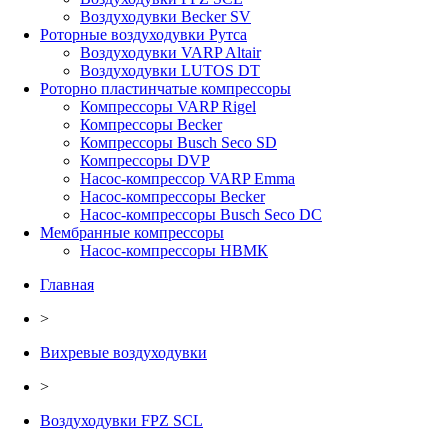
Воздуходувки Becker SV
Роторные воздуходувки Рутса
Воздуходувки VARP Altair
Воздуходувки LUTOS DT
Роторно пластинчатые компрессоры
Компрессоры VARP Rigel
Компрессоры Becker
Компрессоры Busch Seco SD
Компрессоры DVP
Насос-компрессор VARP Emma
Насос-компрессоры Becker
Насос-компрессоры Busch Seco DC
Мембранные компрессоры
Насос-компрессоры НВМК
Главная
>
Вихревые воздуходувки
>
Воздуходувки FPZ SCL