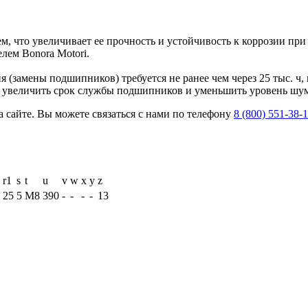
м, что увеличивает ее прочность и устойчивость к коррозии пр
лем Bonora Motori.
(замены подшипников) требуется не ранее чем через 25 тыс. ч, 
ет увеличить срок службы подшипников и уменьшить уровень шу
 сайте. Вы можете связаться с нами по телефону
8 (800) 551-38-
r1
s
t
u
v
w
x
y
z
25
5
M8
390
-
-
-
-
13