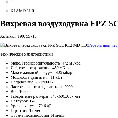
>
K12 MD 11.0
Вихревая воздуходувка FPZ S
Артикул: 190755713
Габаритный чер
Технические характеристики
3
Макс. Производительность
472 м
/час
Избыточное давление
450 мБар
Максимальный вакуум
-425 мБар
Мощность двигателя
11 кВт
Напряжение
230/400 В
Частота вращения двигателя
2900
Вес
109 кг
Габаритные размеры
548x606x657 мм
Патрубок
G4
Уровень шума
79.6 дБ
Гарантия
12 мес
Страна производства
Италия