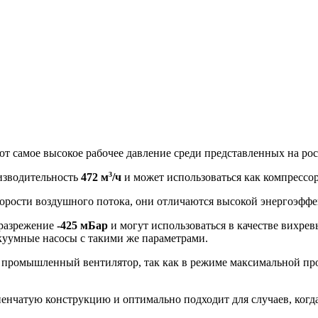
т самое высокое рабочее давление среди представленных на ро
3
изводительность
472 м
/ч
и может использоваться как компрессо
скорости воздушного потока, они отличаются высокой энергоэф
 разрежение
-425 мБар
и могут использоваться в качестве вихре
акуумные насосы с такими же параметрами.
 промышленный вентилятор, так как в режиме максимальной про
нчатую конструкцию и оптимально подходит для случаев, когда