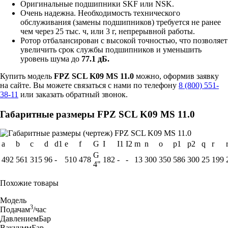
Оригинальные подшипники SKF или NSK.
Очень надежна. Необходимость технического
обслуживания (замены подшипников) требуется не ранее
чем через 25 тыс. ч, или 3 г, непрерывной работы.
Ротор отбалансирован с высокой точностью, что позволяет
увеличить срок службы подшипников и уменьшить
уровень шума до
77.1 дБ.
Купить модель
FPZ SCL K09 MS 11.0
можно, оформив заявку
на сайте. Вы можете связаться с нами по телефону
8 (800) 551-
38-11
или заказать обратный звонок.
Габаритные размеры FPZ SCL K09 MS 11.0
a
b
c
d
d1
e
f
G
I
I1
I2
m
n
o
p1
p2
q
r
G
492
561
315
96
-
510
478
182
-
-
13
300
350
586
300
25
199
4"
Похожие товары
Модель
3
Подача
м
/час
Давление
мБар
Вакуум
мБар