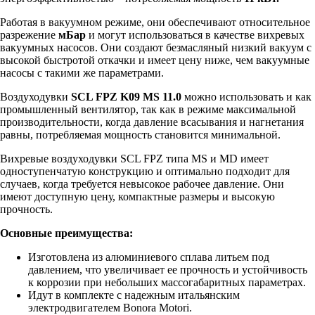
Работая в вакуумном режиме, они обеспечивают относительное
разрежение
мБар
и могут использоваться в качестве вихревых
вакуумных насосов. Они создают безмасляный низкий вакуум с
высокой быстротой откачки и имеет цену ниже, чем вакуумные
насосы с такими же параметрами.
Воздуходувки
SCL FPZ K09 MS 11.0
можно использовать и как
промышленный вентилятор, так как в режиме максимальной
производительности, когда давление всасывания и нагнетания
равны, потребляемая мощность становится минимальной.
Вихревые воздуходувки SCL FPZ типа MS и MD имеет
одноступенчатую конструкцию и оптимально подходит для
случаев, когда требуется невысокое рабочее давление. Они
имеют доступную цену, компактные размеры и высокую
прочность.
Основные преимущества:
Изготовлена из алюминиевого сплава литьем под
давлением, что увеличивает ее прочность и устойчивость
к коррозии при небольших массогабаритных параметрах.
Идут в комплекте с надежным итальянским
электродвигателем Bonora Motori.