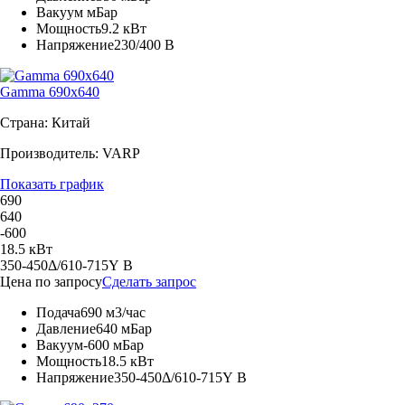
Вакуум
мБар
Мощность
9.2 кВт
Напряжение
230/400 В
Gamma 690x640
Страна: Китай
Производитель: VARP
Показать график
690
640
-600
18.5 кВт
350-450Δ/610-715Y В
Цена по запросу
Сделать запрос
Подача
690 м3/час
Давление
640 мБар
Вакуум
-600 мБар
Мощность
18.5 кВт
Напряжение
350-450Δ/610-715Y В