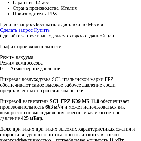
Гарантия
12 мес
Страна производства
Италия
Производитель
FPZ
Цена по запросу
Бесплатная доставка по Москве
Сделать запрос
Купить
Сделайте запрос и мы сделаем скидку от данной цены
График производительности
Режим вакуума
Режим компрессора
0 — Атмосферное давление
Вихревая воздуходувка SCL итальянской марки FPZ
обеспечивают самое высокое рабочее давление среди
представленных на российском рынке.
Вихревой нагнетатель
SCL FPZ K09 MS 11.0
обеспечивает
3
производительность
663 м
/ч
и может использоваться как
компрессор низкого давления, обеспечивая избыточное
давление
425 мБар
.
Даже при таких при таких высоких характеристиках сжатия и
скорости воздушного потока, они отличаются высокой
энергоэффективностью – потребляемая мощность
11 кВт.