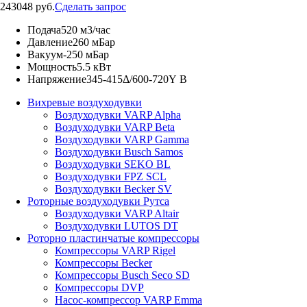
243048 руб.
Сделать запрос
Подача
520 м3/час
Давление
260 мБар
Вакуум
-250 мБар
Мощность
5.5 кВт
Напряжение
345-415Δ/600-720Y В
Вихревые воздуходувки
Воздуходувки VARP Alpha
Воздуходувки VARP Beta
Воздуходувки VARP Gamma
Воздуходувки Busch Samos
Воздуходувки SEKO BL
Воздуходувки FPZ SCL
Воздуходувки Becker SV
Роторные воздуходувки Рутса
Воздуходувки VARP Altair
Воздуходувки LUTOS DT
Роторно пластинчатые компрессоры
Компрессоры VARP Rigel
Компрессоры Becker
Компрессоры Busch Seco SD
Компрессоры DVP
Насос-компрессор VARP Emma