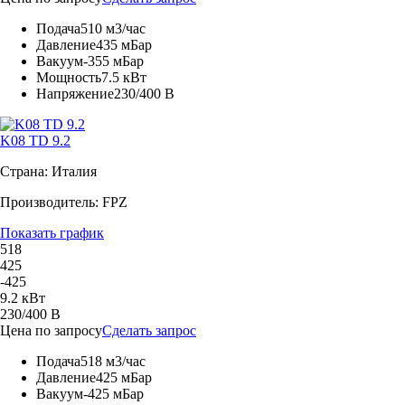
Подача
510 м3/час
Давление
435 мБар
Вакуум
-355 мБар
Мощность
7.5 кВт
Напряжение
230/400 В
K08 TD 9.2
Страна: Италия
Производитель: FPZ
Показать график
518
425
-425
9.2 кВт
230/400 В
Цена по запросу
Сделать запрос
Подача
518 м3/час
Давление
425 мБар
Вакуум
-425 мБар