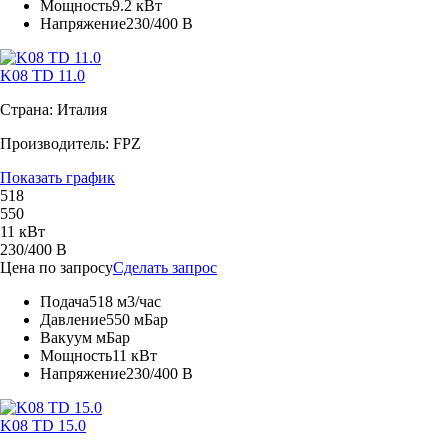
Мощность
9.2 кВт
Напряжение
230/400 В
K08 TD 11.0
Страна: Италия
Производитель: FPZ
Показать график
518
550
11 кВт
230/400 В
Цена по запросу
Сделать запрос
Подача
518 м3/час
Давление
550 мБар
Вакуум
мБар
Мощность
11 кВт
Напряжение
230/400 В
K08 TD 15.0