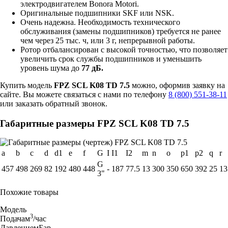
электродвигателем Bonora Motori.
Оригинальные подшипники SKF или NSK.
Очень надежна. Необходимость технического
обслуживания (замены подшипников) требуется не ранее
чем через 25 тыс. ч, или 3 г, непрерывной работы.
Ротор отбалансирован с высокой точностью, что позволяет
увеличить срок службы подшипников и уменьшить
уровень шума до
77 дБ.
Купить модель
FPZ SCL K08 TD 7.5
можно, оформив заявку на
сайте. Вы можете связаться с нами по телефону
8 (800) 551-38-11
или заказать обратный звонок.
Габаритные размеры FPZ SCL K08 TD 7.5
a
b
c
d
d1
e
f
G
I
I1
I2
m
n
o
p1
p2
q
r
G
457
498
269
82
192
480
448
-
187
77.5
13
300
350
650
392
25
13
3"
Похожие товары
Модель
3
Подача
м
/час
Давление
мБар