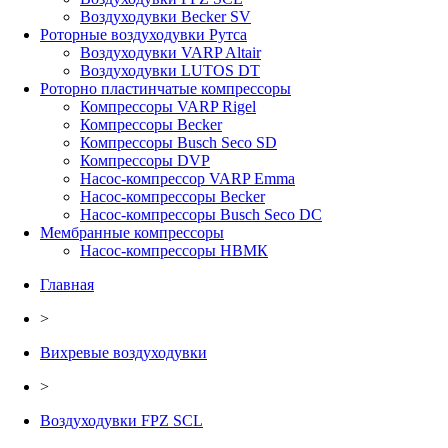
Воздуходувки Becker SV
Роторные воздуходувки Рутса
Воздуходувки VARP Altair
Воздуходувки LUTOS DT
Роторно пластинчатые компрессоры
Компрессоры VARP Rigel
Компрессоры Becker
Компрессоры Busch Seco SD
Компрессоры DVP
Насос-компрессор VARP Emma
Насос-компрессоры Becker
Насос-компрессоры Busch Seco DC
Мембранные компрессоры
Насос-компрессоры НВМК
Главная
>
Вихревые воздуходувки
>
Воздуходувки FPZ SCL