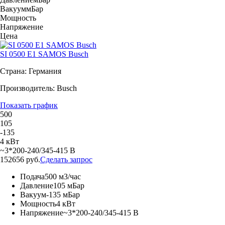
Вакуум
мБар
Мощность
Напряжение
Цена
SI 0500 E1 SAMOS Busch
Страна: Германия
Производитель: Busch
Показать график
500
105
-135
4 кВт
~3*200-240/345-415 В
152656 руб.
Сделать запрос
Подача
500 м3/час
Давление
105 мБар
Вакуум
-135 мБар
Мощность
4 кВт
Напряжение
~3*200-240/345-415 В