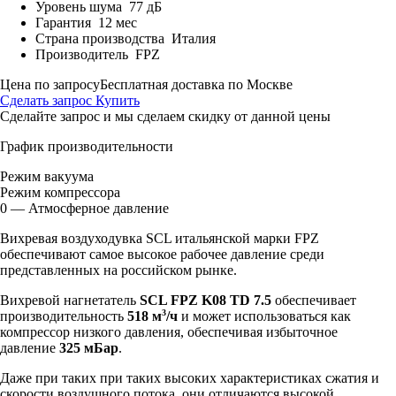
Уровень шума
77 дБ
Гарантия
12 мес
Страна производства
Италия
Производитель
FPZ
Цена по запросу
Бесплатная доставка по Москве
Сделать запрос
Купить
Сделайте запрос и мы сделаем скидку от данной цены
График производительности
Режим вакуума
Режим компрессора
0 — Атмосферное давление
Вихревая воздуходувка SCL итальянской марки FPZ
обеспечивают самое высокое рабочее давление среди
представленных на российском рынке.
Вихревой нагнетатель
SCL FPZ K08 TD 7.5
обеспечивает
3
производительность
518 м
/ч
и может использоваться как
компрессор низкого давления, обеспечивая избыточное
давление
325 мБар
.
Даже при таких при таких высоких характеристиках сжатия и
скорости воздушного потока, они отличаются высокой