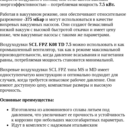
энергоэффективностью – потребляемая мощность
7.5 кВт.
Работая в вакуумном режиме, они обеспечивают относительное
разрежение
-375 мБар
и могут использоваться в качестве
вихревых вакуумных насосов. Они создают безмасляный
низкий вакуум с высокой быстротой откачки и имеет цену
ниже, чем вакуумные насосы с такими же параметрами.
Воздуходувки
SCL FPZ K08 TD 7.5
можно использовать и как
промышленный вентилятор, так как в режиме максимальной
производительности, когда давление всасывания и нагнетания
равны, потребляемая мощность становится минимальной.
Вихревые воздуходувки SCL FPZ типа MS и MD имеет
одноступенчатую конструкцию и оптимально подходит для
случаев, когда требуется невысокое рабочее давление. Они
имеют доступную цену, компактные размеры и высокую
прочность.
Основные преимущества:
Изготовлена из алюминиевого сплава литьем под
давлением, что увеличивает ее прочность и устойчивость
к коррозии при небольших массогабаритных параметрах.
Идут в комплекте с надежным итальянским