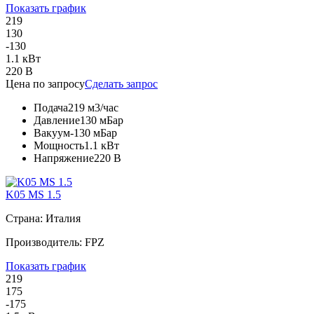
Показать график
219
130
-130
1.1 кВт
220 В
Цена по запросу
Сделать запрос
Подача
219 м3/час
Давление
130 мБар
Вакуум
-130 мБар
Мощность
1.1 кВт
Напряжение
220 В
K05 MS 1.5
Страна: Италия
Производитель: FPZ
Показать график
219
175
-175