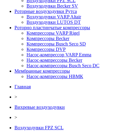
Воздуходувки FPZ SCL
Воздуходувки Becker SV
Роторные воздуходувки Рутса
Воздуходувки VARP Altair
Воздуходувки LUTOS DT
Роторно пластинчатые компрессоры
Компрессоры VARP Rigel
Компрессоры Becker
Компрессоры Busch Seco SD
Компрессоры DVP
Насос-компрессор VARP Emma
Насос-компрессоры Becker
Насос-компрессоры Busch Seco DC
Мембранные компрессоры
Насос-компрессоры НВМК
Главная
>
Вихревые воздуходувки
>
Воздуходувки FPZ SCL