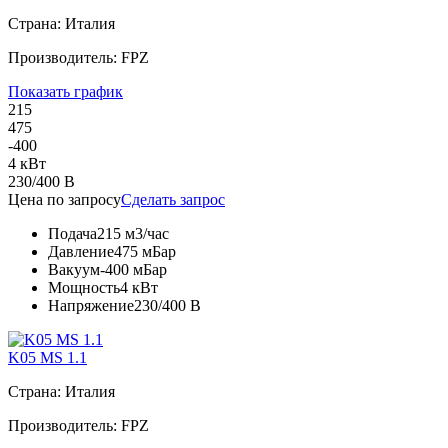
Страна: Италия
Производитель: FPZ
Показать график
215
475
-400
4 кВт
230/400 В
Цена по запросу
Сделать запрос
Подача
215 м3/час
Давление
475 мБар
Вакуум
-400 мБар
Мощность
4 кВт
Напряжение
230/400 В
K05 MS 1.1
Страна: Италия
Производитель: FPZ