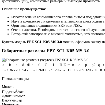
доступную цену, компактные размеры и высокую прочность.
Основные преимущества:
Изготовлена из алюминиевого сплава литьем под давлени
Идут в комплекте с надежным итальянским электродвигат
Оригинальные подшипники SKF или NSK.
Очень надежна. Необходимость технического обслуживания
Ротор отбалансирован с высокой точностью, что позвол
Купить модель
FPZ SCL K05 MS 3.0
можно, оформив заявку на
Габаритные размеры FPZ SCL K05 MS 3.0
a
b
c
d
d1
e
f
G
I
I1
I2
m
n
o
p1
p2
q
r
327
365
200
54
-
325
260
G 2"
120
-
-
15
115
265
320
230
18
9
Похожие товары
Модель
3
Подача
м
/час
Давление
мБар
Вакуум
мБар
Мощность