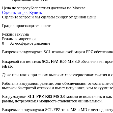
Цена по запросу
Бесплатная доставка по Москве
Сделать запрос
Купить
Сделайте запрос и мы сделаем скидку от данной цены
График производительности
Режим вакуума
Режим компрессора
0 — Атмосферное давление
Вихревая воздуходувка SCL итальянской марки FPZ обеспечива
Вихревой нагнетатель
SCL FPZ K05 MS 3.0
обеспечивает про
мБар
.
Даже при таких при таких высоких характеристиках сжатия и
Работая в вакуумном режиме, они обеспечивают относительно
высокой быстротой откачки и имеет цену ниже, чем вакуумные
Воздуходувки
SCL FPZ K05 MS 3.0
можно использовать и как
равны, потребляемая мощность становится минимальной.
Вихревые воздуходувки SCL FPZ типа MS и MD имеет одноступ