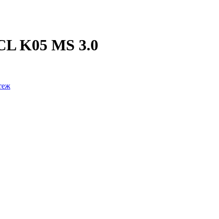
CL K05 MS 3.0
теж