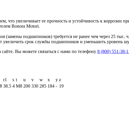
ем, что увеличивает ее прочность и устойчивость к коррозии п
елем Bonora Motori.
 (замены подшипников) требуется не ранее чем через 25 тыс. ч,
яет увеличить срок службы подшипников и уменьшить уровень ш
 сайте. Вы можете связаться с нами по телефону
8 (800) 551-38-1
r1
s
t
u
v
w
x
y
z
8
38.5
4
M8
200
330
285
184
-
19