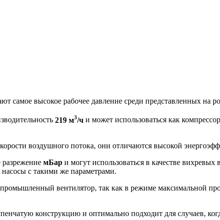
ют самое высокое рабочее давление среди представленных на р
3
изводительность
219 м
/ч
и может использоваться как компрессор
 скорости воздушного потока, они отличаются высокой энергоэ
е разрежение
мБар
и могут использоваться в качестве вихревых
 насосы с такими же параметрами.
 промышленный вентилятор, так как в режиме максимальной прои
енчатую конструкцию и оптимально подходит для случаев, когд