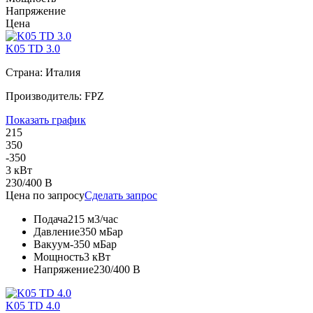
Напряжение
Цена
K05 TD 3.0
Страна: Италия
Производитель: FPZ
Показать график
215
350
-350
3 кВт
230/400 В
Цена по запросу
Сделать запрос
Подача
215 м3/час
Давление
350 мБар
Вакуум
-350 мБар
Мощность
3 кВт
Напряжение
230/400 В
K05 TD 4.0