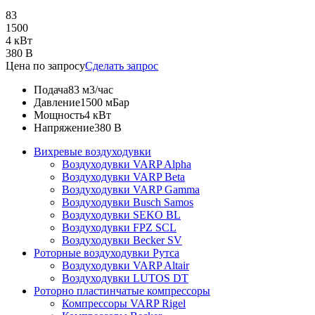
83
1500
4 кВт
380 В
Цена по запросу
Сделать запрос
Подача
83 м3/час
Давление
1500 мБар
Мощность
4 кВт
Напряжение
380 В
Вихревые воздуходувки
Воздуходувки VARP Alpha
Воздуходувки VARP Beta
Воздуходувки VARP Gamma
Воздуходувки Busch Samos
Воздуходувки SEKO BL
Воздуходувки FPZ SCL
Воздуходувки Becker SV
Роторные воздуходувки Рутса
Воздуходувки VARP Altair
Воздуходувки LUTOS DT
Роторно пластинчатые компрессоры
Компрессоры VARP Rigel