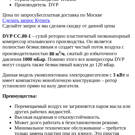
Производитель
DVP
Цена по запросу
Бесплатная доставка по Москве
Сделать запрос
Купить
Сделайте запрос и мы сделаем скидку от данной цены
DVP CC.80-1
– сухой роторно пластинчатый низконапорный
компрессор итальянского производства. Он является
полностью безмасляным и создает чистый поток воздуха с
3
производительностью
80 м
/ч
, сжатый до избыточного
давления
1000 мБар
. Помимо этого все компрессоры DVP
могут создать также безмасляный вакуум до 120 мБар.
Данная модель укомплектована электродвигателем с
3 кВт
и
имеет компактную моноблочную конструкцию – ротор
установлен прямо на валу двигателя.
Преимущества:
Перемещаемый воздух не загрязняется паром масла или
других рабочих жидкостей.
Высокая надежная и отказоустойчивость.
Может долго работать в безостановочном режиме.
Минимальное техническое обслуживание – требуется
только замена пластин при их износе. Это простая