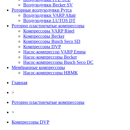
Воздуходувки Becker SV
Роторные воздуходувки Рутса
Воздуходувки VARP Altair
Воздуходувки LUTOS DT
Роторно пластинчатые компрессоры
Компрессоры VARP Rigel
Компрессоры Becker
Компрессоры Busch Seco SD
Компрессоры DVP
Насос-компрессор VARP Emma
Насос-компрессоры Becker
Насос-компрессоры Busch Seco DC
Мембранные компрессоры
Насос-компрессоры НВМК
Главная
>
Роторно пластинчатые компрессоры
>
Компрессоры DVP