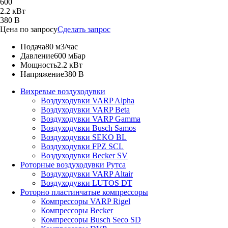
600
2.2 кВт
380 В
Цена по запросу
Сделать запрос
Подача
80 м3/час
Давление
600 мБар
Мощность
2.2 кВт
Напряжение
380 В
Вихревые воздуходувки
Воздуходувки VARP Alpha
Воздуходувки VARP Beta
Воздуходувки VARP Gamma
Воздуходувки Busch Samos
Воздуходувки SEKO BL
Воздуходувки FPZ SCL
Воздуходувки Becker SV
Роторные воздуходувки Рутса
Воздуходувки VARP Altair
Воздуходувки LUTOS DT
Роторно пластинчатые компрессоры
Компрессоры VARP Rigel
Компрессоры Becker
Компрессоры Busch Seco SD