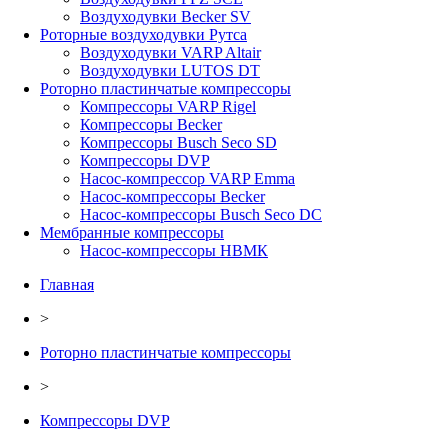
Воздуходувки Becker SV
Роторные воздуходувки Рутса
Воздуходувки VARP Altair
Воздуходувки LUTOS DT
Роторно пластинчатые компрессоры
Компрессоры VARP Rigel
Компрессоры Becker
Компрессоры Busch Seco SD
Компрессоры DVP
Насос-компрессор VARP Emma
Насос-компрессоры Becker
Насос-компрессоры Busch Seco DC
Мембранные компрессоры
Насос-компрессоры НВМК
Главная
>
Роторно пластинчатые компрессоры
>
Компрессоры DVP