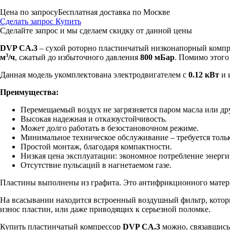
Цена по запросу
Бесплатная доставка по Москве
Сделать запрос
Купить
Сделайте запрос и мы сделаем скидку от данной цены
DVP CA.3
– сухой роторно пластинчатый низконапорный компре
3
м
/ч
, сжатый до избыточного давления
800 мБар
. Помимо этого
Данная модель укомплектована электродвигателем с
0.12 кВт
и 
Преимущества:
Перемещаемый воздух не загрязняется паром масла или др
Высокая надежная и отказоустойчивость.
Может долго работать в безостановочном режиме.
Минимальное техническое обслуживание – требуется только
Простой монтаж, благодаря компактности.
Низкая цена эксплуатации: экономное потребление энергии
Отсутствие пульсаций в нагнетаемом газе.
Пластины выполнены из графита. Это антифрикционного материа
На всасывании находится встроенный воздушный фильтр, котор
износ пластин, или даже приводящих к серьезной поломке.
Купить пластинчатый компрессор
DVP CA.3
можно, связавшись