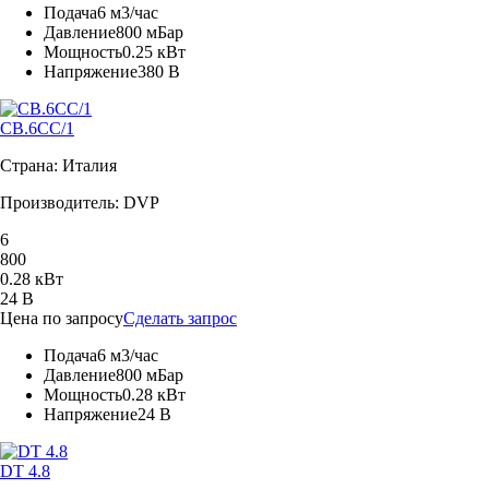
Подача
6 м3/час
Давление
800 мБар
Мощность
0.25 кВт
Напряжение
380 В
CB.6CC/1
Страна: Италия
Производитель: DVP
6
800
0.28 кВт
24 В
Цена по запросу
Сделать запрос
Подача
6 м3/час
Давление
800 мБар
Мощность
0.28 кВт
Напряжение
24 В
DT 4.8