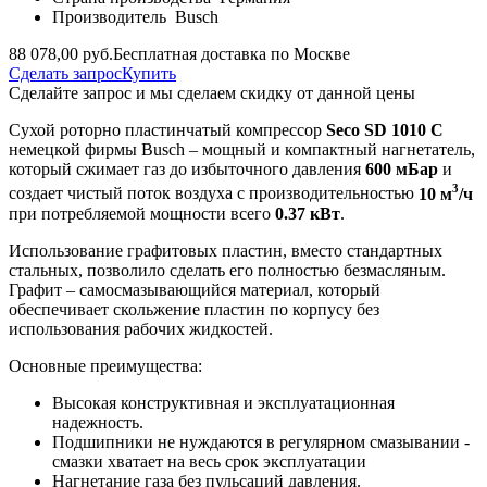
Производитель
Busch
88 078,00 руб.
Бесплатная доставка по Москве
Сделать запрос
Купить
Сделайте запрос и мы сделаем скидку от данной цены
Сухой роторно пластинчатый компрессор
Seco SD 1010 C
немецкой фирмы Busch – мощный и компактный нагнетатель,
который сжимает газ до избыточного давления
600 мБар
и
3
создает чистый поток воздуха с производительностью
10 м
/ч
при потребляемой мощности всего
0.37 кВт
.
Использование графитовых пластин, вместо стандартных
стальных, позволило сделать его полностью безмасляным.
Графит – самосмазывающийся материал, который
обеспечивает скольжение пластин по корпусу без
использования рабочих жидкостей.
Основные преимущества:
Высокая конструктивная и эксплуатационная
надежность.
Подшипники не нуждаются в регулярном смазывании -
смазки хватает на весь срок эксплуатации
Нагнетание газа без пульсаций давления.