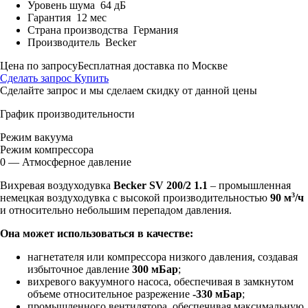
Уровень шума
64 дБ
Гарантия
12 мес
Страна производства
Германия
Производитель
Becker
Цена по запросу
Бесплатная доставка по Москве
Сделать запрос
Купить
Сделайте запрос и мы сделаем скидку от данной цены
График производительности
Режим вакуума
Режим компрессора
0 — Атмосферное давление
Вихревая воздуходувка
Becker SV 200/2 1.1
– промышленная
3
немецкая воздуходувка с высокой производительностью
90 м
/ч
и относительно небольшим перепадом давления.
Она может использоваться в качестве:
нагнетателя или компрессора низкого давления, создавая
избыточное давление
300 мБар
;
вихревого вакуумного насоса, обеспечивая в замкнутом
объеме относительное разрежение
-330 мБар
;
промышленного вентилятора, обеспечивая максимальную