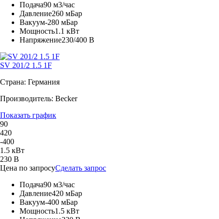
Подача
90 м3/час
Давление
260 мБар
Вакуум
-280 мБар
Мощность
1.1 кВт
Напряжение
230/400 В
SV 201/2 1.5 1F
Страна: Германия
Производитель: Becker
Показать график
90
420
-400
1.5 кВт
230 В
Цена по запросу
Сделать запрос
Подача
90 м3/час
Давление
420 мБар
Вакуум
-400 мБар
Мощность
1.5 кВт