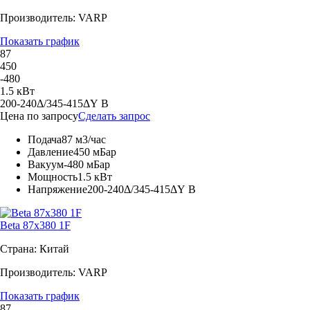
Производитель: VARP
Показать график
87
450
-480
1.5 кВт
200-240Δ/345-415ΔY В
Цена по запросу
Сделать запрос
Подача
87 м3/час
Давление
450 мБар
Вакуум
-480 мБар
Мощность
1.5 кВт
Напряжение
200-240Δ/345-415ΔY В
Beta 87x380 1F
Страна: Китай
Производитель: VARP
Показать график
87