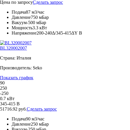
Цена по запросу
Сделать запрос
Подача
87 м3/час
Давление
750 мБар
Вакуум
-500 мБар
Мощность
3.3 кВт
Напряжение
200-240Δ/345-415ΔY В
BL320002007
Страна: Италия
Производитель: Seko
Показать график
90
250
-250
0.7 кВт
345-415 В
51716.92 руб.
Сделать запрос
Подача
90 м3/час
Давление
250 мБар
Вакуум
-250 мБар