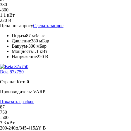
380
-300
1.1 кВт
220 В
Цена по запросу
Сделать запрос
Подача
87 м3/час
Давление
380 мБар
Вакуум
-300 мБар
Мощность
1.1 кВт
Напряжение
220 В
Beta 87x750
Страна: Китай
Производитель: VARP
Показать график
87
750
-500
3.3 кВт
200-240Δ/345-415ΔY В