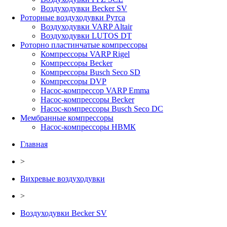
Воздуходувки Becker SV
Роторные воздуходувки Рутса
Воздуходувки VARP Altair
Воздуходувки LUTOS DT
Роторно пластинчатые компрессоры
Компрессоры VARP Rigel
Компрессоры Becker
Компрессоры Busch Seco SD
Компрессоры DVP
Насос-компрессор VARP Emma
Насос-компрессоры Becker
Насос-компрессоры Busch Seco DC
Мембранные компрессоры
Насос-компрессоры НВМК
Главная
>
Вихревые воздуходувки
>
Воздуходувки Becker SV