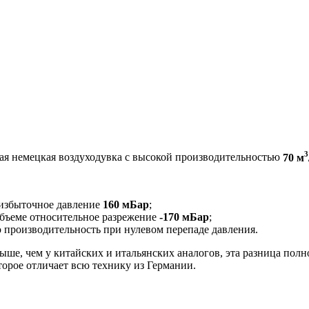
3
я немецкая воздуходувка с высокой производительностью
70 м
я избыточное давление
160 мБар
;
объеме относительное разрежение
-170 мБар
;
производительность при нулевом перепаде давления.
 выше, чем у китайских и итальянских аналогов, эта разница п
торое отличает всю технику из Германии.