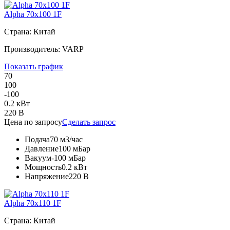
Alpha 70x100 1F
Страна: Китай
Производитель: VARP
Показать график
70
100
-100
0.2 кВт
220 В
Цена по запросу
Сделать запрос
Подача
70 м3/час
Давление
100 мБар
Вакуум
-100 мБар
Мощность
0.2 кВт
Напряжение
220 В
Alpha 70x110 1F
Страна: Китай