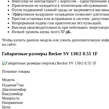
Импеллер не контактирует с корпусом – единственными 
Практически не нуждается в техническом обслуживании.
Поток подаваемой газовой среды не загрязняется маслян
Эффективное воздушное охлаждение позволяет длительное
Простая установка или встраивание в систему: допустим
Непрерывная подача газа практически без пульсаций.
Высокая производительность при небольших энергозатр
Низкий уровень шума, всего
57 дБ.
Чтобы купить данную модель или узнать дополнительную инфо
на сайте.
Габаритные размеры Becker SV 130/2 0.55 1F
Похожие товары
Модель
3
Подача
м
/час
Давление
мБар
Вакуум
мБар
Мощность
Напряжение
Цена