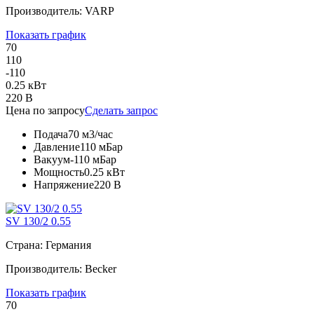
Производитель: VARP
Показать график
70
110
-110
0.25 кВт
220 В
Цена по запросу
Сделать запрос
Подача
70 м3/час
Давление
110 мБар
Вакуум
-110 мБар
Мощность
0.25 кВт
Напряжение
220 В
SV 130/2 0.55
Страна: Германия
Производитель: Becker
Показать график
70