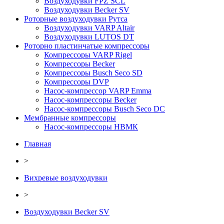
Воздуходувки FPZ SCL
Воздуходувки Becker SV
Роторные воздуходувки Рутса
Воздуходувки VARP Altair
Воздуходувки LUTOS DT
Роторно пластинчатые компрессоры
Компрессоры VARP Rigel
Компрессоры Becker
Компрессоры Busch Seco SD
Компрессоры DVP
Насос-компрессор VARP Emma
Насос-компрессоры Becker
Насос-компрессоры Busch Seco DC
Мембранные компрессоры
Насос-компрессоры НВМК
Главная
>
Вихревые воздуходувки
>
Воздуходувки Becker SV