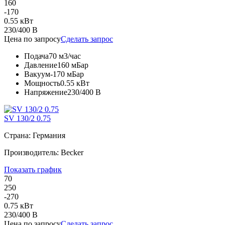
160
-170
0.55 кВт
230/400 В
Цена по запросу
Сделать запрос
Подача
70 м3/час
Давление
160 мБар
Вакуум
-170 мБар
Мощность
0.55 кВт
Напряжение
230/400 В
SV 130/2 0.75
Страна: Германия
Производитель: Becker
Показать график
70
250
-270
0.75 кВт
230/400 В
Цена по запросу
Сделать запрос