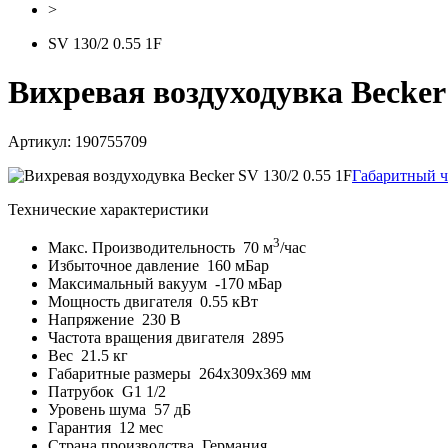
>
SV 130/2 0.55 1F
Вихревая воздуходувка Becker 
Артикул: 190755709
Габаритный ч
Технические характеристики
3
Макс. Производительность
70 м
/час
Избыточное давление
160 мБар
Максимальный вакуум
-170 мБар
Мощность двигателя
0.55 кВт
Напряжение
230 В
Частота вращения двигателя
2895
Вес
21.5 кг
Габаритные размеры
264x309x369 мм
Патрубок
G1 1/2
Уровень шума
57 дБ
Гарантия
12 мес
Страна производства
Германия