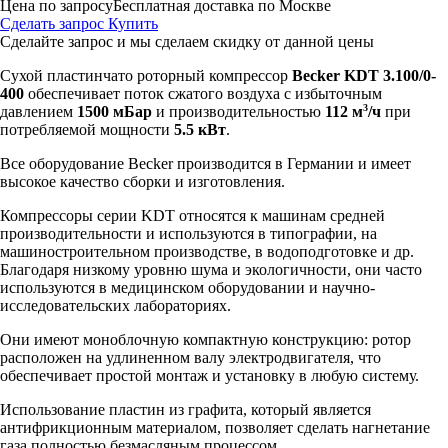
Цена по запросу
Бесплатная доставка по Москве
Сделать запрос
Купить
Сделайте запрос и мы сделаем скидку от данной цены
Сухой пластинчато роторный компрессор
Becker KDT 3.100/0-
400
обеспечивает поток сжатого воздуха с избыточным
3
давлением
1500 мБар
и производительностью
112 м
/ч
при
потребляемой мощности
5.5 кВт
.
Все оборудование Becker производится в Германии и имеет
высокое качество сборки и изготовления.
Компрессоры серии KDT относятся к машинам средней
производительности и используются в типографии, на
машиностроительном производстве, в водоподготовке и др.
Благодаря низкому уровню шума и экологичности, они часто
используются в медицинском оборудовании и научно-
исследовательских лабораториях.
Они имеют моноблочную компактную конструкцию: ротор
расположен на удлиненном валу электродвигателя, что
обеспечивает простой монтаж и установку в любую систему.
Использование пластин из графита, который является
антифрикционным материалом, позволяет сделать нагнетание
газа полностью безмасляным процессом.