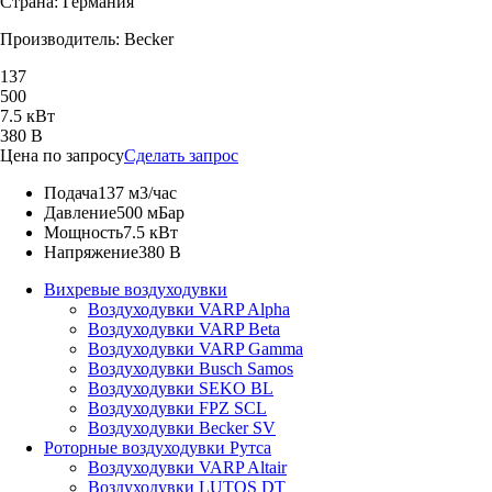
Страна: Германия
Производитель: Becker
137
500
7.5 кВт
380 В
Цена по запросу
Сделать запрос
Подача
137 м3/час
Давление
500 мБар
Мощность
7.5 кВт
Напряжение
380 В
Вихревые воздуходувки
Воздуходувки VARP Alpha
Воздуходувки VARP Beta
Воздуходувки VARP Gamma
Воздуходувки Busch Samos
Воздуходувки SEKO BL
Воздуходувки FPZ SCL
Воздуходувки Becker SV
Роторные воздуходувки Рутса
Воздуходувки VARP Altair
Воздуходувки LUTOS DT