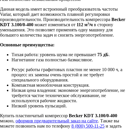
Данная модель имеет встроенный преобразователь частоты
Variar, который дает возможность плавной регулировки
производительности. Производительность компрессора
Becker
3
KDT 3.100/0-400
может изменяться от
112 м
/ч
в сторону
уменьшения. Это позволяет применять одну машину для
большего количества задач и снизить энергопотребление.
Основные преимущества:
Тихая работа: уровень шума не превышает
75 дБ
.
Нагнетание газа полностью базмасляное.
Ресурс работы графитовых пластин не менее 10 000 ч, а
процесс их замены очень простой и не требует
специального оборудования.
Компактная моноблочная конструкция.
Низкая цена владения: экономное энергопотребление, не
требуется частое техническое обслуживание, не
используются рабочие жидкости.
Низкий уровень пульсаций.
Купить пластинчатый компрессор
Becker KDT 3.100/0-400
можно,
оформив предварительный заказ на сайте
. Также вы
можете позвонить нам по телефону
8 (800) 500-11-25
и задать